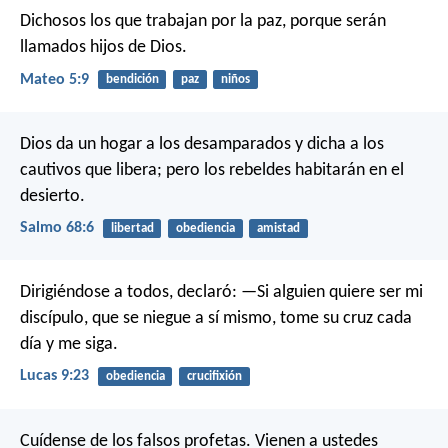
Dichosos los que trabajan por la paz,
porque serán
llamados hijos de Dios.
Mateo 5:9
bendición
paz
niños
Dios da un hogar a los desamparados
y dicha a los
cautivos que libera;
pero los rebeldes habitarán en el
desierto.
Salmo 68:6
libertad
obediencia
amistad
Dirigiéndose a todos, declaró: —Si alguien quiere ser mi
discípulo, que se niegue a sí mismo, tome su cruz cada
día y me siga.
Lucas 9:23
obediencia
crucifixión
Cuídense de los falsos profetas. Vienen a ustedes