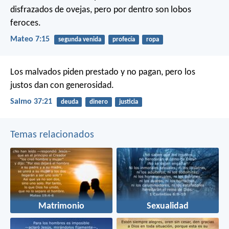
disfrazados de ovejas, pero por dentro son lobos
feroces.
Mateo 7:15
segunda venida
profecía
ropa
Los malvados piden prestado y no pagan,
pero los
justos dan con generosidad.
Salmo 37:21
deuda
dinero
justicia
Temas relacionados
Matrimonio
Sexualidad