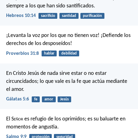
siempre a los que han sido santificados.
Hebreos 10:14
sacrificio
santidad
purificación
¡Levanta la voz por los que no tienen voz!
¡Defiende los
derechos de los desposeídos!
Proverbios 31:8
hablar
debilidad
En Cristo Jesús de nada sirve estar o no estar
circuncidados; lo que vale es la fe que actúa mediante
el amor.
Gálatas 5:6
fe
amor
Jesús
El S
eñor
es refugio de los oprimidos;
es su baluarte en
momentos de angustia.
Salmo 9:9
protección
seguridad