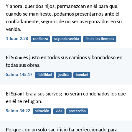
Y ahora, queridos hijos, permanezcan en él para que,
cuando se manifieste, podamos presentarnos ante él
confiadamente, seguros de no ser avergonzados en su
venida.
1 Juan 2:28
confianza
segunda venida
fin de los tiempos
El S
eñor
es justo en todos sus caminos
y bondadoso en
todas sus obras.
Salmo 145:17
fiabilidad
justicia
bondad
El S
eñor
libra a sus siervos;
no serán condenados los que
en él se refugian.
Salmo 34:22
salvación
vida
protección
Porque con un solo sacrificio ha perfeccionado para