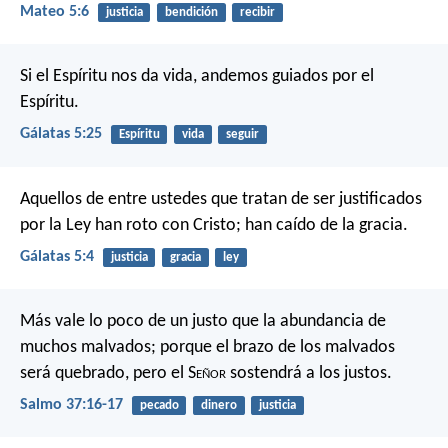
Mateo 5:6
justicia
bendición
recibir
Si el Espíritu nos da vida, andemos guiados por el
Espíritu.
Gálatas 5:25
Espíritu
vida
seguir
Aquellos de entre ustedes que tratan de ser justificados
por la Ley han roto con Cristo; han caído de la gracia.
Gálatas 5:4
justicia
gracia
ley
Más vale lo poco de un justo
que la abundancia de
muchos malvados;
porque el brazo de los malvados
será quebrado,
pero el S
eñor
sostendrá a los justos.
Salmo 37:16-17
pecado
dinero
justicia