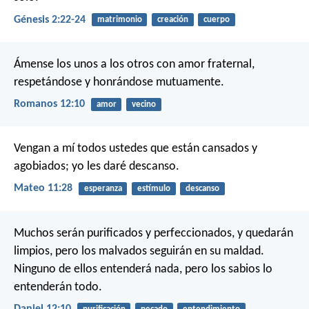
Génesis 2:22-24
matrimonio
creación
cuerpo
Ámense los unos a los otros con amor fraternal,
respetándose y honrándose mutuamente.
Romanos 12:10
amor
vecino
Vengan a mí todos ustedes que están cansados y
agobiados; yo les daré descanso.
Mateo 11:28
esperanza
estímulo
descanso
Muchos serán purificados y perfeccionados, y quedarán
limpios, pero los malvados seguirán en su maldad.
Ninguno de ellos entenderá nada, pero los sabios lo
entenderán todo.
Daniel 12:10