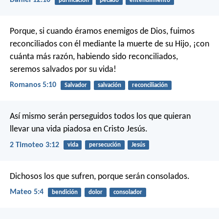
purificación
pecado
entendimiento
Porque, si cuando éramos enemigos de Dios, fuimos
reconciliados con él mediante la muerte de su Hijo, ¡con
cuánta más razón, habiendo sido reconciliados,
seremos salvados por su vida!
Romanos 5:10
Salvador
salvación
reconciliación
Así mismo serán perseguidos todos los que quieran
llevar una vida piadosa en Cristo Jesús.
2 Timoteo 3:12
vida
persecución
Jesús
Dichosos los que sufren,
porque serán consolados.
Mateo 5:4
bendición
dolor
consolador