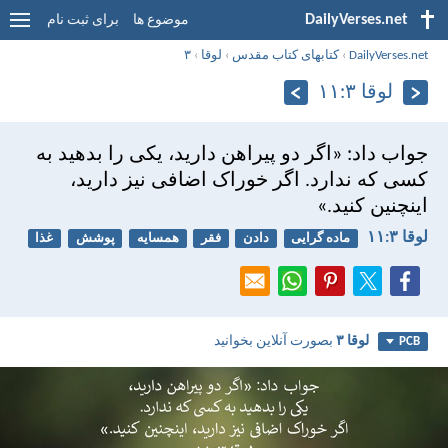
DailyVerses.net
موضوع ها
برای ثبت نام
DailyVerses.net
›
کتابهای کتاب مقدس
›
لوقا
›
۳
لوقا ۳:‏۱۱
جواب داد: «اگر دو پيراهن داريد، يكی را بدهيد به
كسی كه ندارد. اگر خوراک اضافی نيز داريد،
اينچنين كنيد.»
لوقا ۳:‏۱۱
ماده گرایی
دادن
فقر
همسایه
پوشش
غذا
لوقا ۳
بصورت آنلاین بخوانید
PCB