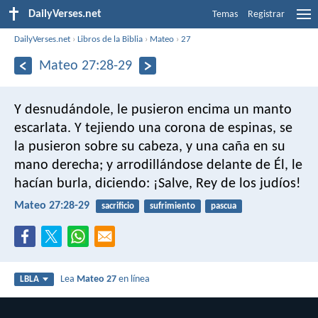
DailyVerses.net
Temas
Registrar
DailyVerses.net
›
Libros de la Biblia
›
Mateo
›
27
Mateo 27:28-29
Y desnudándole, le pusieron encima un manto
escarlata. Y tejiendo una corona de espinas, se
la pusieron sobre su cabeza, y una caña en su
mano derecha; y arrodillándose delante de Él, le
hacían burla, diciendo: ¡Salve, Rey de los judíos!
Mateo 27:28-29
sacrificio
sufrimiento
pascua
Lea
Mateo 27
en línea
LBLA