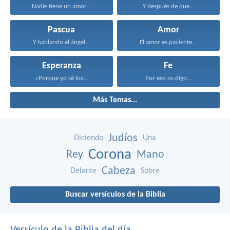
Nadie tiene un amor...
Y después de que...
Pascua
Amor
Y hablando el ángel...
El amor es paciente...
Esperanza
Fe
«Porque yo sé los...
Por eso os digo...
Más Temas...
Judíos
Diciendo
Una
Corona
Rey
Mano
Cabeza
Delante
Sobre
Buscar versículos de la Biblia
Versículo de la Biblia del día