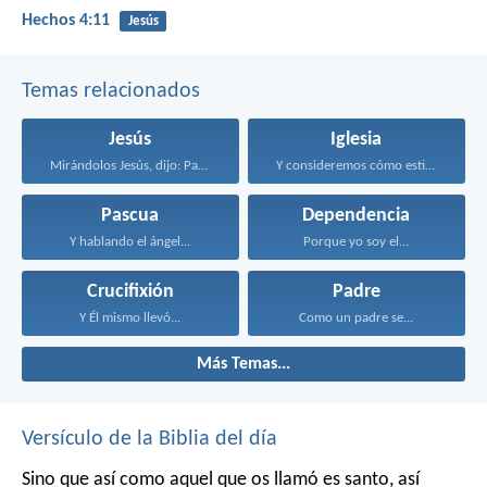
Hechos 4:11
Jesús
Temas relacionados
Jesús
Iglesia
Mirándolos Jesús, dijo: Para...
Y consideremos cómo estimularnos...
Pascua
Dependencia
Y hablando el ángel...
Porque yo soy el...
Crucifixión
Padre
Y Él mismo llevó...
Como un padre se...
Más Temas...
Versículo de la Biblia del día
Sino que así como aquel que os llamó es santo, así