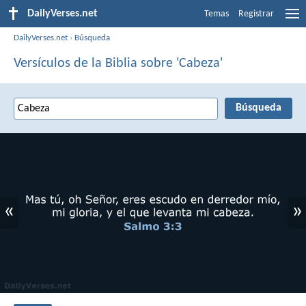
DailyVerses.net
Temas
Registrar
DailyVerses.net
›
Búsqueda
Versículos de la Biblia sobre 'Cabeza'
«
»