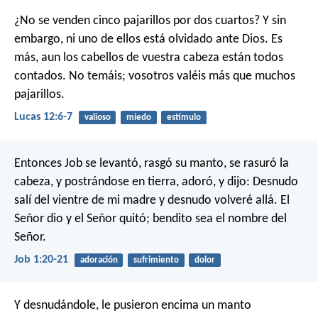
¿No se venden cinco pajarillos por dos cuartos? Y sin
embargo, ni uno de ellos está olvidado ante Dios. Es
más, aun los cabellos de vuestra cabeza están todos
contados. No temáis; vosotros valéis más que muchos
pajarillos.
Lucas 12:6-7
valioso
miedo
estímulo
Entonces Job se levantó, rasgó su manto, se rasuró la
cabeza, y postrándose en tierra, adoró, y dijo:
Desnudo
salí del vientre de mi madre
y desnudo volveré allá.
El
Señor dio y el Señor quitó;
bendito sea el nombre del
Señor.
Job 1:20-21
adoración
sufrimiento
dolor
Y desnudándole, le pusieron encima un manto