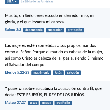
LBLA
La Biblia de las Américas
Mas tú, oh Señor, eres escudo en derredor mío,
mi
gloria, y el que levanta mi cabeza.
Salmo 3:3
dependencia
superación
protección
Las mujeres estén sometidas a sus propios maridos
como al Señor. Porque el marido es cabeza de la mujer,
así como Cristo es cabeza de la iglesia, siendo Él mismo
el Salvador del cuerpo.
Efesios 5:22-23
matrimonio
Jesús
salvación
Y pusieron sobre su cabeza la acusación contra Él, que
decía: ESTE ES JESÚS, EL REY DE LOS JUDÍOS.
Mateo 27:37
Jesús
pascua
crucifixión