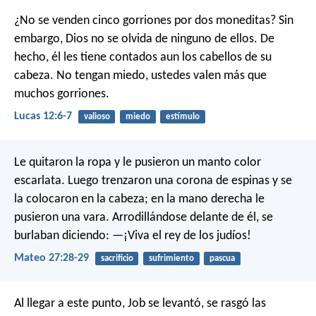
¿No se venden cinco gorriones por dos moneditas? Sin
embargo, Dios no se olvida de ninguno de ellos. De
hecho, él les tiene contados aun los cabellos de su
cabeza. No tengan miedo, ustedes valen más que
muchos gorriones.
Lucas 12:6-7
valioso
miedo
estímulo
Le quitaron la ropa y le pusieron un manto color
escarlata. Luego trenzaron una corona de espinas y se
la colocaron en la cabeza; en la mano derecha le
pusieron una vara. Arrodillándose delante de él, se
burlaban diciendo: —¡Viva el rey de los judíos!
Mateo 27:28-29
sacrificio
sufrimiento
pascua
Al llegar a este punto, Job se levantó, se rasgó las