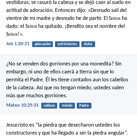
vestiduras, se rasuró la cabeza y se dejó caer al suelo en
actitud de adoración. Entonces dijo:
«Desnudo salí del
vientre de mi madre
y desnudo he de partir.
El S
eñor
ha
dado; el S
eñor
ha quitado.
¡Bendito sea el nombre del
S
eñor
!».
Job 1:20-21
adoración
sufrimiento
dolor
¿No se venden dos gorriones por una monedita? Sin
embargo, ni uno de ellos caerá a tierra sin que lo
permita el Padre. Él les tiene contados aun los cabellos
de la cabeza. Así que no tengan miedo, ustedes valen
más que muchos gorriones.
Mateo 10:29-31
valioso
miedo
Padre
Jesucristo es “la piedra que desecharon ustedes los
constructores y que ha llegado a ser la piedra angular”.