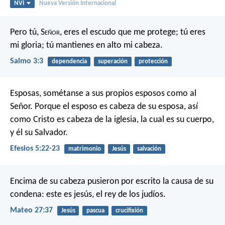
NVI
Nueva Versión Internacional
Pero tú, S
eñor
, eres el escudo que me protege;
tú eres
mi gloria;
tú mantienes en alto mi cabeza.
Salmo 3:3
dependencia
superación
protección
Esposas, sométanse a sus propios esposos como al
Señor. Porque el esposo es cabeza de su esposa, así
como Cristo es cabeza de la iglesia, la cual es su cuerpo,
y él su Salvador.
Efesios 5:22-23
matrimonio
Jesús
salvación
Encima de su cabeza pusieron por escrito la causa de su
condena: este es jesús, el rey de los judíos.
Mateo 27:37
Jesús
pascua
crucifixión