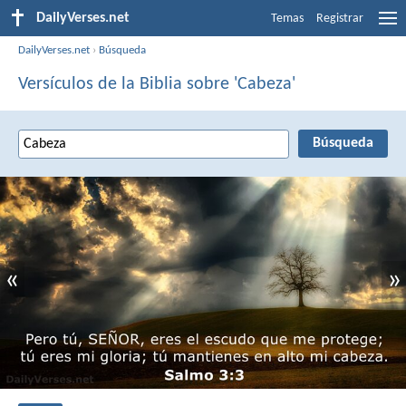
DailyVerses.net
Temas
Registrar
DailyVerses.net
›
Búsqueda
Versículos de la Biblia sobre 'Cabeza'
«
»