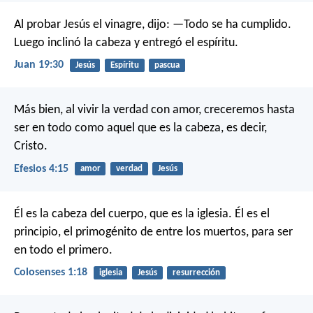
Al probar Jesús el vinagre, dijo: —Todo se ha cumplido.
Luego inclinó la cabeza y entregó el espíritu.
Juan 19:30
Jesús
Espíritu
pascua
Más bien, al vivir la verdad con amor, creceremos hasta
ser en todo como aquel que es la cabeza, es decir,
Cristo.
Efesios 4:15
amor
verdad
Jesús
Él es la cabeza del cuerpo,
que es la iglesia.
Él es el
principio,
el primogénito de entre los muertos,
para ser
en todo el primero.
Colosenses 1:18
iglesia
Jesús
resurrección