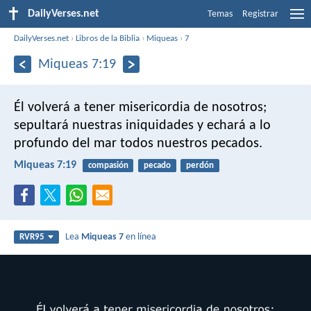
DailyVerses.net
Temas
Registrar
DailyVerses.net
›
Libros de la Biblia
›
Miqueas
›
7
Miqueas 7:19
Él volverá a tener misericordia de nosotros;
sepultará nuestras iniquidades
y echará a lo
profundo del mar
todos nuestros pecados.
Miqueas 7:19
compasión
pecado
perdón
Lea
Miqueas 7
en línea
RVR95