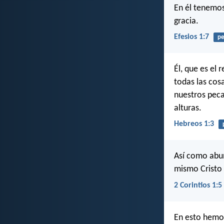
En él tenemos
gracia.
Efesios 1:7
pe
Él, que es el 
todas las cos
nuestros peca
alturas.
Hebreos 1:3
Así como abun
mismo Cristo 
2 Corintios 1:5
En esto hemos