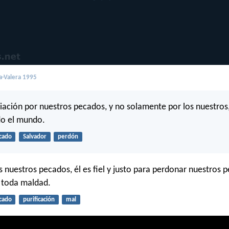
a-Valera 1995
iciación por nuestros pecados, y no solamente por los nuestros
do el mundo.
cado
Salvador
perdón
 nuestros pecados, él es fiel y justo para perdonar nuestros 
 toda maldad.
cado
purificación
mal