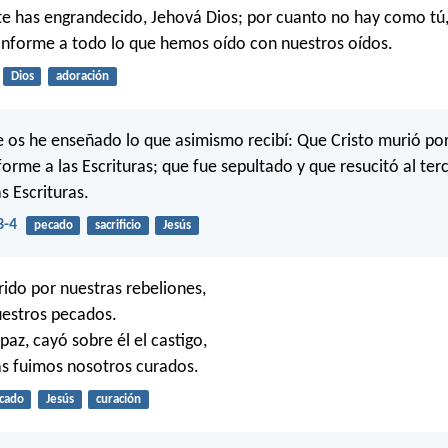
 te has engrandecido, Jehová Dios; por cuanto no hay como tú,
conforme a todo lo que hemos oído con nuestros oídos.
Dios
adoración
os he enseñado lo que asimismo recibí: Que Cristo murió po
orme a las Escrituras; que fue sepultado y que resucitó al terc
s Escrituras.
3-4
pecado
sacrificio
Jesús
rido por nuestras rebeliones,
uestros pecados.
paz, cayó sobre él el castigo,
gas fuimos nosotros curados.
cado
Jesús
curación