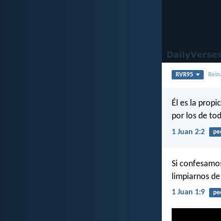
RVR95
Rein
Él es la prop
por los de to
1 Juan 2:2
pe
Si confesamos
limpiarnos de
1 Juan 1:9
pe