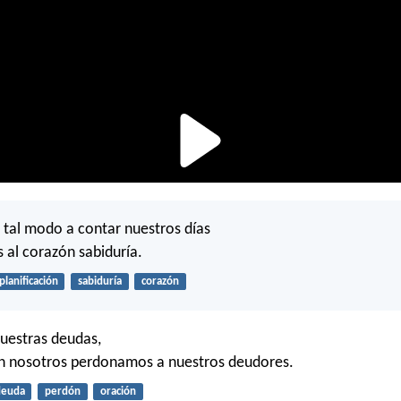
tal modo a contar nuestros días
 al corazón sabiduría.
planificación
sabiduría
corazón
uestras deudas,
 nosotros perdonamos a nuestros deudores.
deuda
perdón
oración