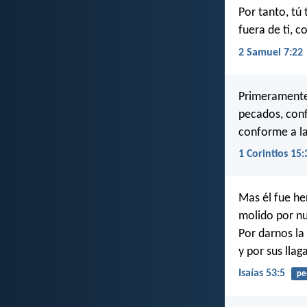
Por tanto, tú
fuera de ti, 
2 Samuel 7:22
Primeramente 
pecados, conf
conforme a la
1 Corintios 15:
Mas él fue he
molido por n
Por darnos la 
y por sus lla
Isaías 53:5
pe