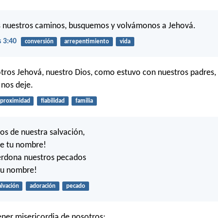
 nuestros caminos, busquemos y volvámonos a Jehová.
 3:40
conversión
arrepentimiento
vida
tros Jehová, nuestro Dios, como estuvo con nuestros padres,
nos deje.
proximidad
fiabilidad
familia
os de nuestra salvación,
 de tu nombre!
perdona nuestros pecados
tu nombre!
alvación
adoración
pecado
tener misericordia de nosotros;