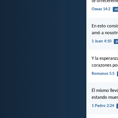
te ofreceremo
Oseas 14:2
co
En esto consi
amó a nosotro
1 Juan 4:10
p
Y la esperanz
corazones por
Romanos 5:5
Él mismo llev
estando muert
1 Pedro 2:24