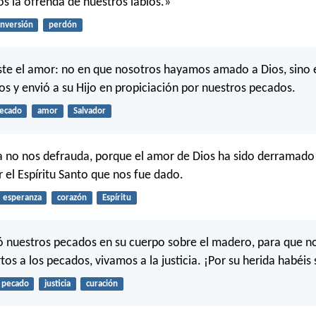
s la ofrenda de nuestros labios.»
nversión
perdón
ste el amor: no en que nosotros hayamos amado a Dios, sino 
s y envió a su Hijo en propiciación por nuestros pecados.
ecado
amor
Salvador
a no nos defrauda, porque el amor de Dios ha sido derramado
 el Espíritu Santo que nos fue dado.
esperanza
corazón
Espíritu
ó nuestros pecados en su cuerpo sobre el madero, para que n
os a los pecados, vivamos a la justicia. ¡Por su herida habéis
pecado
justicia
curación