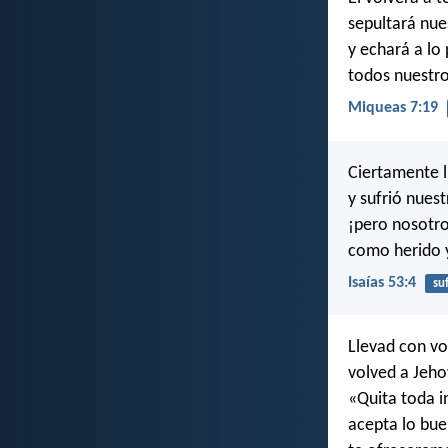
sepultará nue
y echará a lo
todos nuestr
Miqueas 7:19
Ciertamente l
y sufrió nuest
¡pero nosotro
como herido y
Isaías 53:4
su
Llevad con vo
volved a Jeho
«Quita toda i
acepta lo bue