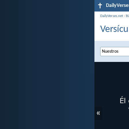
DailyVerse
DailyVerses.net
›
B
Versícu
«