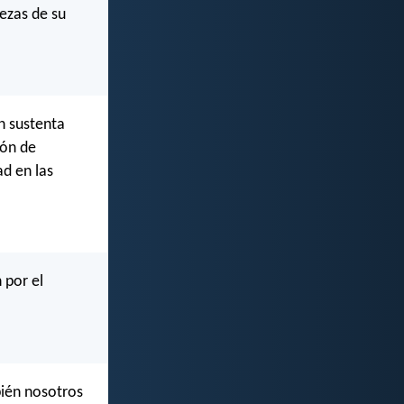
ezas de su
en sustenta
ión de
ad en las
 por el
bién nosotros