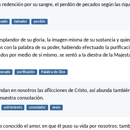
 redención por su sangre, el perdón de pecados según las riqu
cado
Salvador
perdón
resplandor de su gloria, la imagen misma de su sustancia y qui
as con la palabra de su poder, habiendo efectuado la purificac
dos por medio de sí mismo, se sentó a la diestra de la Majest
pecado
purificación
Palabra de Dios
dan en nosotros las aflicciones de Cristo, así abunda también
nuestra consolación.
sufrimiento
consolador
Jesús
 conocido el amor, en que él puso su vida por nosotros; tam