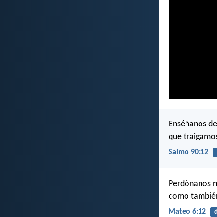
Enséñanos de 
que traigamos
Salmo 90:12
Perdónanos n
como también
Mateo 6:12