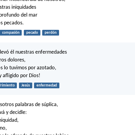
stras iniquidades
 profundo del mar
os pecados.
compasión
pecado
perdón
levó él nuestras enfermedades
ros dolores,
s lo tuvimos por azotado,
 afligido por Dios!
frimiento
Jesús
enfermedad
sotros palabras de súplica,
vá y decidle:
niquidad,
no,