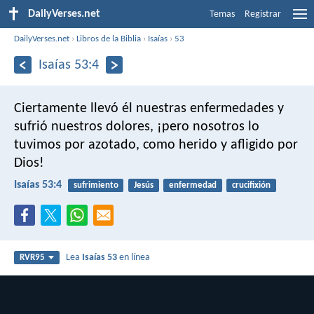
DailyVerses.net
Temas
Registrar
DailyVerses.net
›
Libros de la Biblia
›
Isaías
›
53
Isaías 53:4
Ciertamente llevó él nuestras enfermedades
y
sufrió nuestros dolores,
¡pero nosotros lo
tuvimos por azotado,
como herido y afligido por
Dios!
Isaías 53:4
sufrimiento
Jesús
enfermedad
crucifixión
Lea
Isaías 53
en línea
RVR95