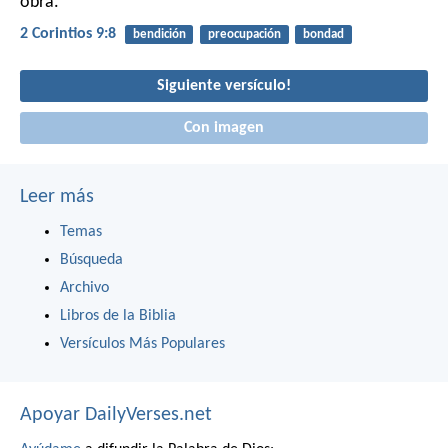
obra.
2 Corintios 9:8
bendición
preocupación
bondad
Siguiente versículo!
Con imagen
Leer más
Temas
Búsqueda
Archivo
Libros de la Biblia
Versículos Más Populares
Apoyar DailyVerses.net