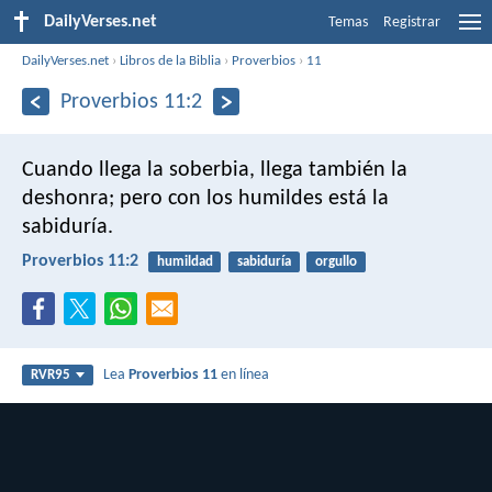
DailyVerses.net
Temas
Registrar
DailyVerses.net
›
Libros de la Biblia
›
Proverbios
›
11
Proverbios 11:2
Cuando llega la soberbia, llega también la
deshonra;
pero con los humildes está la
sabiduría.
Proverbios 11:2
humildad
sabiduría
orgullo
Lea
Proverbios 11
en línea
RVR95