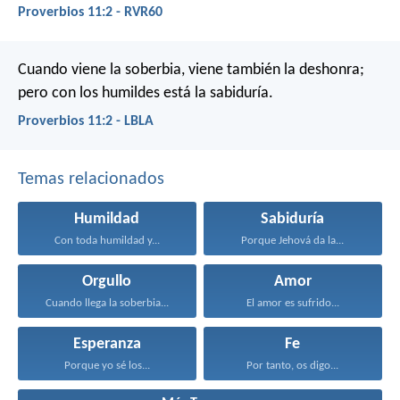
Proverbios 11:2 - RVR60
Cuando viene la soberbia, viene también la deshonra;
pero con los humildes está la sabiduría.
Proverbios 11:2 - LBLA
Temas relacionados
Humildad
Sabiduría
Con toda humildad y...
Porque Jehová da la...
Orgullo
Amor
Cuando llega la soberbia...
El amor es sufrido...
Esperanza
Fe
Porque yo sé los...
Por tanto, os digo...