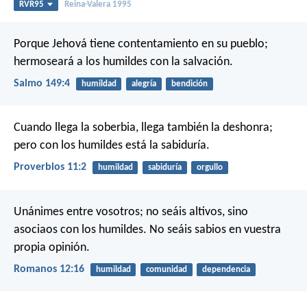
RVR95
Reina-Valera 1995
Porque Jehová tiene contentamiento en su pueblo;
hermoseará a los humildes con la salvación.
Salmo 149:4
humildad
alegría
bendición
Cuando llega la soberbia, llega también la deshonra;
pero con los humildes está la sabiduría.
Proverbios 11:2
humildad
sabiduría
orgullo
Unánimes entre vosotros; no seáis altivos, sino
asociaos con los humildes. No seáis sabios en vuestra
propia opinión.
Romanos 12:16
humildad
comunidad
dependencia