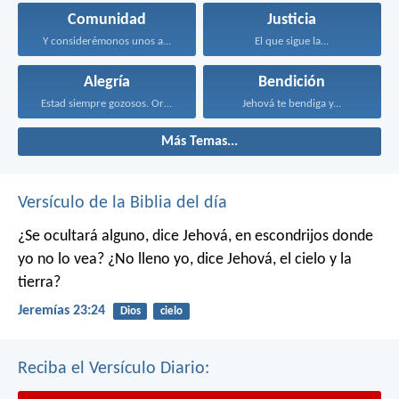
Comunidad
Justicia
Y considerémonos unos a...
El que sigue la...
Alegría
Bendición
Estad siempre gozosos. Orad...
Jehová te bendiga y...
Más Temas...
Versículo de la Biblia del día
¿Se ocultará alguno,
dice Jehová,
en escondrijos donde
yo no lo vea?
¿No lleno yo,
dice Jehová,
el cielo y la
tierra?
Jeremías 23:24
Dios
cielo
Reciba el Versículo Diario: