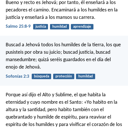
Bueno y recto es Jehová;
por tanto, él enseñará a los
pecadores el camino.
Encaminará a los humildes en la
justicia
y enseñará a los mansos su carrera.
Salmo 25:8-9
justicia
humildad
aprendizaje
Buscad a Jehová
todos los humildes de la tierra,
los que
pusisteis por obra su juicio;
buscad justicia, buscad
mansedumbre;
quizá seréis guardados
en el día del
enojo de Jehová.
Sofonías 2:3
búsqueda
protección
humildad
Porque así dijo el Alto y Sublime,
el que habita la
eternidad
y cuyo nombre es el Santo:
«Yo habito en la
altura y la santidad,
pero habito también con el
quebrantado y humilde de espíritu,
para reavivar el
espíritu de los humildes
y para vivificar el corazón de los