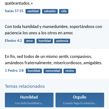
quebrantados.»
Isaías 57:15
santidad
salvación
vida
Con toda humildad y mansedumbre, soportándoos con
paciencia los unos a los otros en amor.
Efesios 4:2
amor
humildad
paciencia
En fin, sed todos de un mismo sentir, compasivos,
amándoos fraternalmente, misericordiosos, amigables.
1 Pedro 3:8
humildad
comunidad
vecino
Temas relacionados
Humildad
Orgullo
Con toda humildad y...
Cuando llega la soberbia...