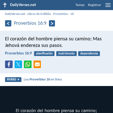
DailyVerses.net
Temas
Registrar
DailyVerses.net
›
Libros de la Biblia
›
Proverbios
›
16
Proverbios 16:9
El corazón del hombre piensa su camino;
Mas
Jehová endereza sus pasos.
Proverbios 16:9
planificación
matrimonio
dependencia
Lea
Proverbios 16
en línea
RVR60