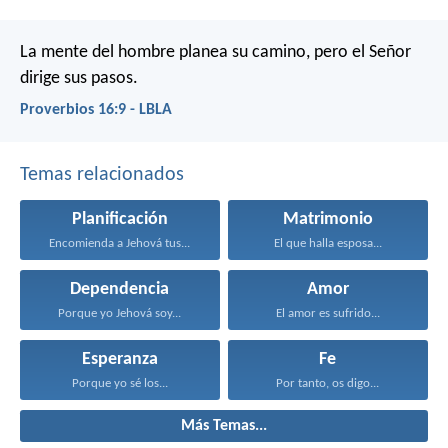
La mente del hombre planea su camino,
pero el Señor
dirige sus pasos.
Proverbios 16:9 - LBLA
Temas relacionados
Planificación
Matrimonio
Encomienda a Jehová tus...
El que halla esposa...
Dependencia
Amor
Porque yo Jehová soy...
El amor es sufrido...
Esperanza
Fe
Porque yo sé los...
Por tanto, os digo...
Más Temas...