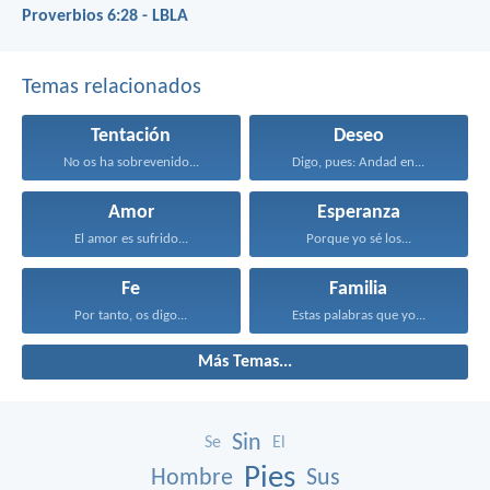
Proverbios 6:28 - LBLA
Temas relacionados
Tentación
Deseo
No os ha sobrevenido...
Digo, pues: Andad en...
Amor
Esperanza
El amor es sufrido...
Porque yo sé los...
Fe
Familia
Por tanto, os digo...
Estas palabras que yo...
Más Temas...
Sin
Se
El
Pies
Hombre
Sus