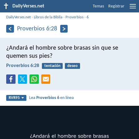
DailyVerses.net
Temas
Registrar
DailyVerses.net
›
Libros de la Biblia
›
Proverbios
›
6
Proverbios 6:28
¿Andará el hombre sobre brasas
sin que se
quemen sus pies?
Proverbios 6:28
tentación
deseo
Lea
Proverbios 6
en línea
RVR95