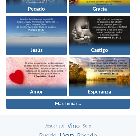
Pecado
Gracia
Jesús
Castigo
Amor
Esperanza
Más Temas...
Vino
Jesucristo
Solo