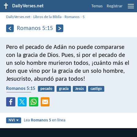
DailyVerses.net
Temas
Registrar
DailyVerses.net
›
Libros de la Biblia
›
Romanos
›
5
Romanos 5:15
Pero el pecado de Adán no puede compararse
con la gracia de Dios. Pues, si por el pecado de
un solo hombre murieron todos, ¡cuánto más el
don que vino por la gracia de un solo hombre,
Jesucristo, abundó para todos!
Romanos 5:15
pecado
gracia
Jesús
castigo
misericordia
Lea
Romanos 5
en línea
NVI