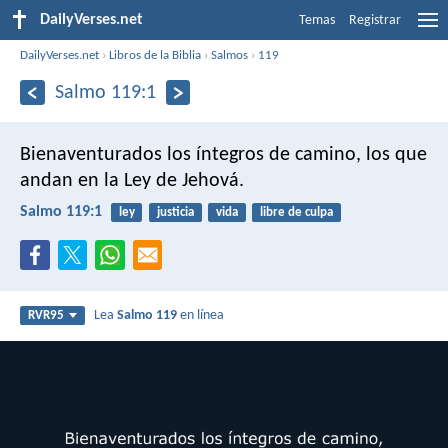
DailyVerses.net
Temas
Registrar
DailyVerses.net
›
Libros de la Biblia
›
Salmos
›
119
Salmo 119:1
Bienaventurados los íntegros de camino,
los que
andan en la Ley de Jehová.
Salmo 119:1
ley
justicia
vida
libre de culpa
Lea
Salmo 119
en línea
RVR95