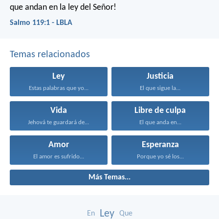
que andan en la ley del Señor!
Salmo 119:1 - LBLA
Temas relacionados
Ley
Justicia
Estas palabras que yo...
El que sigue la...
Vida
Libre de culpa
Jehová te guardará de...
El que anda en...
Amor
Esperanza
El amor es sufrido...
Porque yo sé los...
Más Temas...
Ley
En
Que