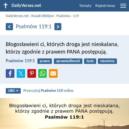
DailyVerses.net
Tematy
Rejestrowac
DailyVerses.net
›
Ksiazki Biblijne
›
Psalmów
›
119
Psalmów 119:1
Błogosławieni ci, których droga jest nieskalana,
którzy zgodnie z prawem PANA postępują.
Psalmów 119:1
prawo
sprawiedliwość
życie
niewinny
Przeczytaj
Psalmów 119
online
UBG