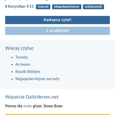
II Koryntian 9:11
hojność
błogosławieństwo
wdzięczność
Nastepny cytat!
Z ze zdjeciem
Wiecej czytac
Tematy
Arciwum
Ksiazki Biblijne
Najpopularniejsze wersety
Wsparcie DailyVerses.net
Pomoz dla
mnie
glosic Slowo Boze: