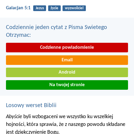
Galacjan 5:1
Jezus
życie
wyzwoliciel
Codziennie jeden cytat z Pisma Swietego
Otrzymac:
Codzienne powiadomienie
Email
Android
Na twojej stronie
Losowy werset Biblii
Abyście
byli wzbogaceni we wszystko ku wszelkiej
hojności, która sprawia, że z naszego powodu składane
jest dziękczynienie Bogu.