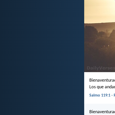
Bienaventurad
Los que andan
Salmo 119:1 -
Bienaventurad