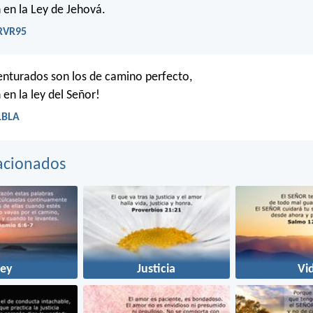
 en la Ley de Jehová.
 RVR95
nturados son los de camino perfecto,
 en la ley del Señor!
LBLA
acionados
Ley
Justicia
Vi