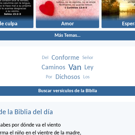
de culpa
Amor
Esper
Más Temas...
Conforme
Del
Señor
Van
Caminos
Ley
Dichosos
Por
Los
Buscar versículos de la Biblia
de la Biblia del día
abes por dónde va el viento
rma el niño en el vientre de la madre,