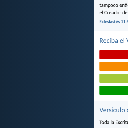
tampoco entie
el Creador de
Eclesiastés 11:
Reciba el 
Versículo 
Toda la Escrit