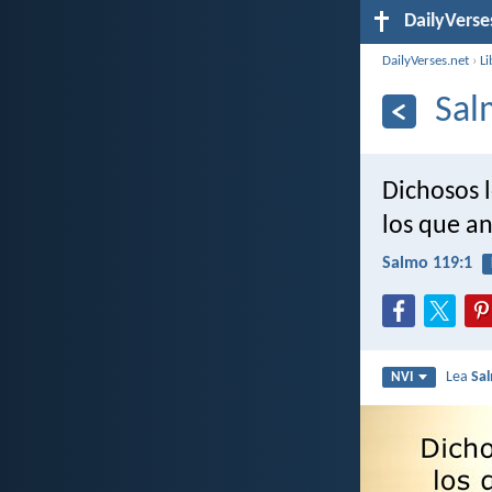
DailyVerse
DailyVerses.net
›
Li
Sal
Dichosos 
los que an
Salmo 119:1
Lea
Sa
NVI