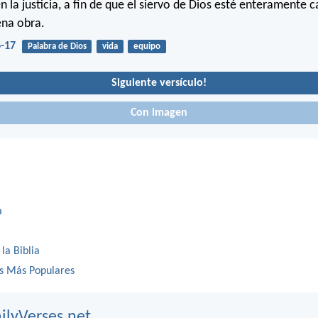
en la justicia, a fin de que el siervo de Dios esté enteramente 
ena obra.
6-17
Palabra de Dios
vida
equipo
Siguiente versículo!
Con imagen
a
 la Biblia
os Más Populares
ilyVerses.net