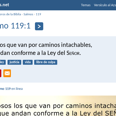
s.net
Temas
Versículo al Az
bros de la Biblia
›
Salmos
›
119
mo 119:1
los que van por caminos intachables,
dan conforme a la Ley del S
eñor
.
ley
justicia
vida
libre de culpa
lmo 119
en línea