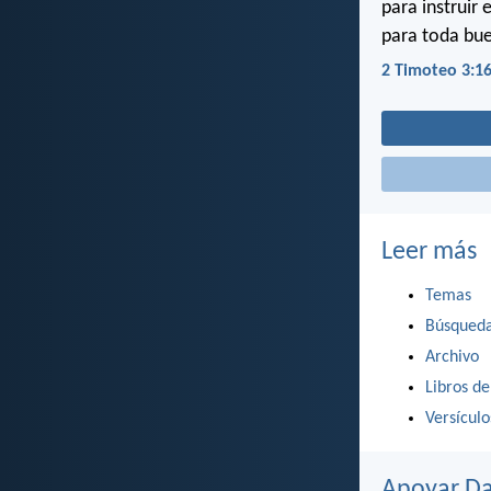
para instruir 
para toda bu
2 Timoteo 3:1
Leer más
Temas
Búsqued
Archivo
Libros de
Versícul
Apoyar Da