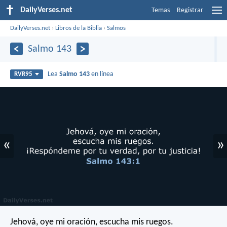
DailyVerses.net
Temas
Registrar
DailyVerses.net
›
Libros de la Biblia
›
Salmos
Salmo 143
Lea
Salmo 143
en línea
RVR95
«
»
Jehová, oye mi oración,
escucha mis ruegos.