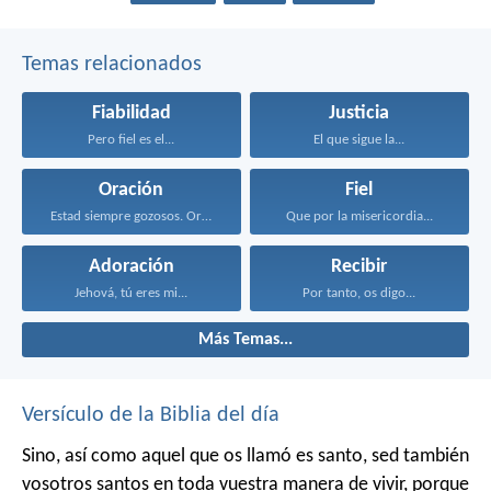
Temas relacionados
Fiabilidad
Justicia
Pero fiel es el...
El que sigue la...
Oración
Fiel
Estad siempre gozosos. Orad...
Que por la misericordia...
Adoración
Recibir
Jehová, tú eres mi...
Por tanto, os digo...
Más Temas...
Versículo de la Biblia del día
Sino, así como aquel que os llamó es santo, sed también
vosotros santos en toda vuestra manera de vivir, porque