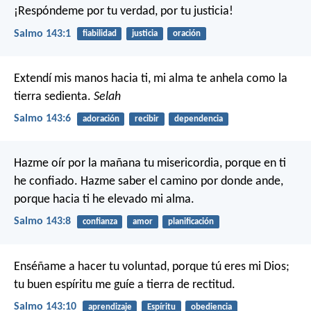
¡Respóndeme por tu verdad, por tu justicia!
Salmo 143:1
fiabilidad
justicia
oración
Extendí mis manos hacia ti,
mi alma te anhela como la
tierra sedienta.
Selah
Salmo 143:6
adoración
recibir
dependencia
Hazme oír por la mañana tu misericordia,
porque en ti
he confiado.
Hazme saber el camino por donde ande,
porque hacia ti he elevado mi alma.
Salmo 143:8
confianza
amor
planificación
Enséñame a hacer tu voluntad,
porque tú eres mi Dios;
tu buen espíritu me guíe
a tierra de rectitud.
Salmo 143:10
aprendizaje
Espíritu
obediencia