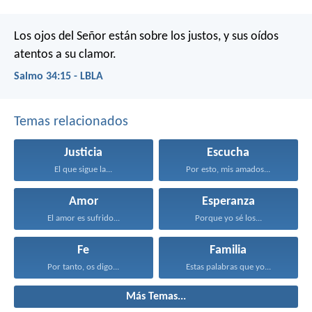
Los ojos del Señor están sobre los justos,
y sus oídos
atentos a su clamor.
Salmo 34:15 - LBLA
Temas relacionados
Justicia
Escucha
El que sigue la...
Por esto, mis amados...
Amor
Esperanza
El amor es sufrido...
Porque yo sé los...
Fe
Familia
Por tanto, os digo...
Estas palabras que yo...
Más Temas...