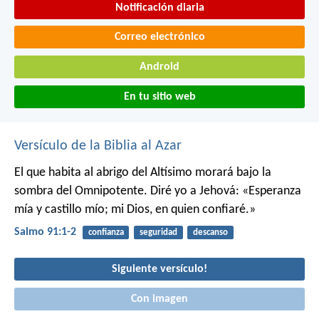
Notificación diaria
Correo electrónico
Android
En tu sitio web
Versículo de la Biblia al Azar
El que habita al abrigo del Altísimo
morará bajo la
sombra del Omnipotente.
Diré yo a Jehová: «Esperanza
mía y castillo mío;
mi Dios, en quien confiaré.»
Salmo 91:1-2
confianza
seguridad
descanso
Siguiente versículo!
Con imagen