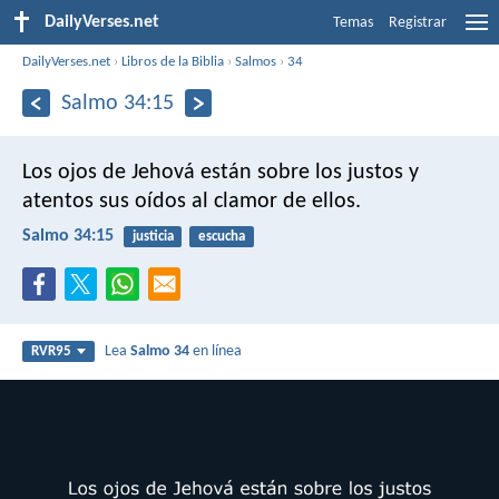
DailyVerses.net
Temas
Registrar
DailyVerses.net
›
Libros de la Biblia
›
Salmos
›
34
Salmo 34:15
Los ojos de Jehová están sobre los justos
y
atentos sus oídos al clamor de ellos.
Salmo 34:15
justicia
escucha
Lea
Salmo 34
en línea
RVR95