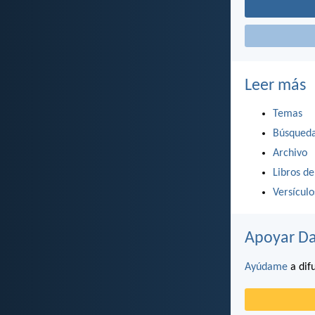
Leer más
Temas
Búsqued
Archivo
Libros de
Versícul
Apoyar Da
Ayúdame
a difu