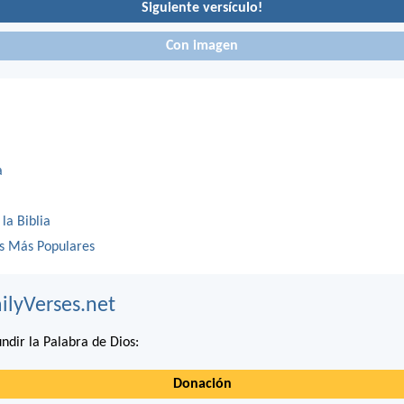
Siguiente versículo!
Con imagen
a
 la Biblia
os Más Populares
ilyVerses.net
ndir la Palabra de Dios:
Donación