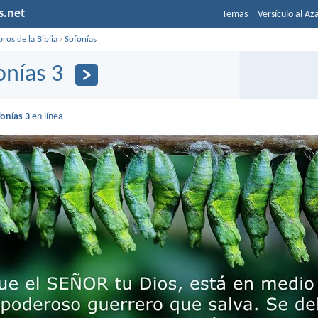
s.net
Temas
Versículo al Az
bros de la Biblia
›
Sofonías
onías 3
onías 3
en línea