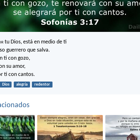
or
tu Dios, está en medio de ti
o guerrero que salva.
n ti con gozo,
on su amor,
r ti con cantos.
Dios
alegría
redentor
acionados