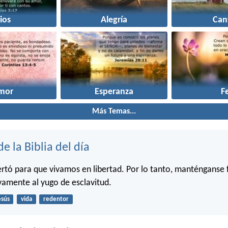
ios
Alegría
Can
mor
Esperanza
F
Más Temas...
de la Biblia del día
bertó para que vivamos en libertad. Por lo tanto, manténganse 
amente al yugo de esclavitud.
esús
vida
redentor