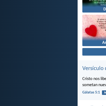
D
A
Versículo 
Cristo nos li
sometan nuev
Gálatas 5:1
J