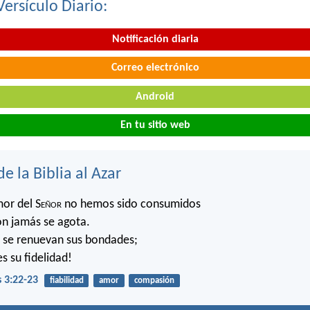
Versículo Diario:
Notificación diaria
Correo electrónico
Android
En tu sitio web
de la Biblia al Azar
mor del S
eñor
no hemos sido consumidos
n jamás se agota.
se renuevan sus bondades;
s su fidelidad!
 3:22-23
fiabilidad
amor
compasión