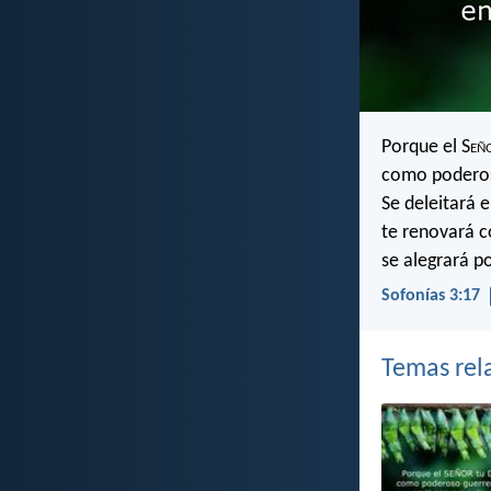
Porque el S
eñ
como poderos
Se deleitará e
te renovará c
se alegrará po
Sofonías 3:17
Temas rel