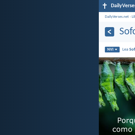
DailyVerse
DailyVerses.net
›
Li
Sof
Lea
Sof
NVI