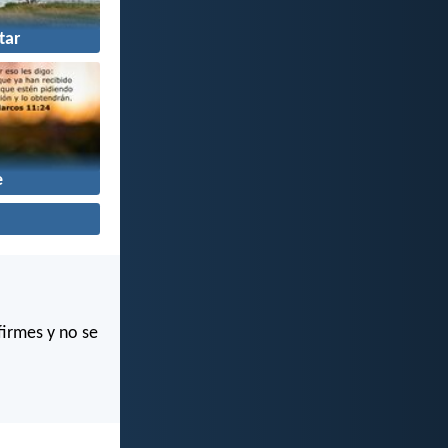
tar
e
firmes y no se