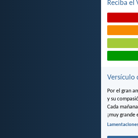
Reciba el 
Versículo 
Por el gran a
y su compasió
Cada mañana 
¡muy grande e
Lamentaciones