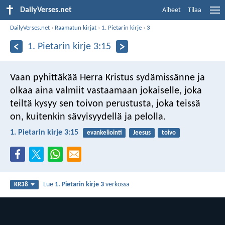
DailyVerses.net
Aiheet
Tilaa
DailyVerses.net
›
Raamatun kirjat
›
1. Pietarin kirje
›
3
1. Pietarin kirje 3:15
Vaan pyhittäkää Herra Kristus sydämissänne ja
olkaa aina valmiit vastaamaan jokaiselle, joka
teiltä kysyy sen toivon perustusta, joka teissä
on, kuitenkin sävyisyydellä ja pelolla.
1. Pietarin kirje 3:15
evankeliointi
Jeesus
toivo
Lue
1. Pietarin kirje 3
verkossa
KR38