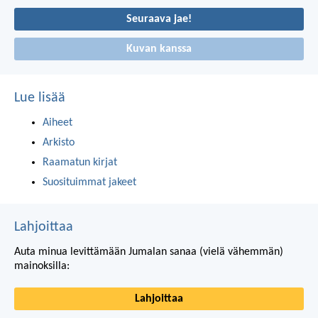
Seuraava jae!
Kuvan kanssa
Lue lisää
Aiheet
Arkisto
Raamatun kirjat
Suosituimmat jakeet
Lahjoittaa
Auta minua levittämään Jumalan sanaa (vielä vähemmän)
mainoksilla:
Lahjoittaa