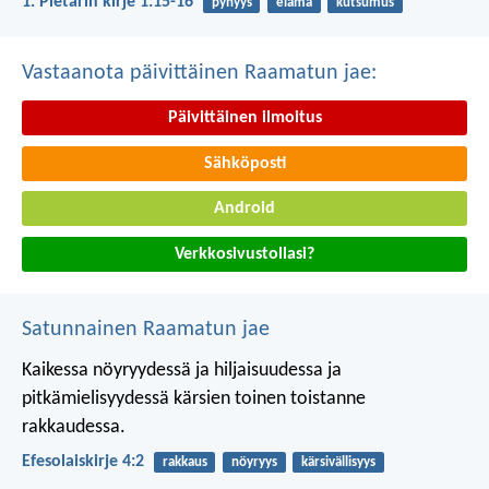
1. Pietarin kirje 1:15-16
pyhyys
elämä
kutsumus
Vastaanota päivittäinen Raamatun jae:
Päivittäinen ilmoitus
Sähköposti
Android
Verkkosivustollasi?
Satunnainen Raamatun jae
Kaikessa nöyryydessä ja hiljaisuudessa ja
pitkämielisyydessä kärsien toinen toistanne
rakkaudessa.
Efesolaiskirje 4:2
rakkaus
nöyryys
kärsivällisyys