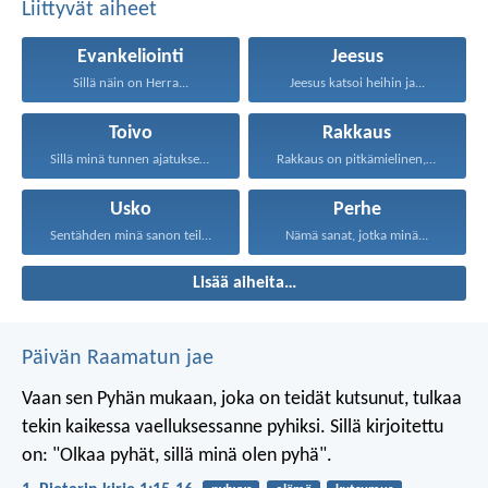
Liittyvät aiheet
Evankeliointi
Jeesus
Sillä näin on Herra...
Jeesus katsoi heihin ja...
Toivo
Rakkaus
Sillä minä tunnen ajatukseni...
Rakkaus on pitkämielinen, rakkaus...
Usko
Perhe
Sentähden minä sanon teille...
Nämä sanat, jotka minä...
Lisää aiheita…
Päivän Raamatun jae
Vaan sen Pyhän mukaan, joka on teidät kutsunut, tulkaa
tekin kaikessa vaelluksessanne pyhiksi. Sillä kirjoitettu
on: "Olkaa pyhät, sillä minä olen pyhä".