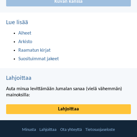
Kuvan kanssa
Lue lisää
Aiheet
Arkisto
Raamatun kirjat
Suosituimmat jakeet
Lahjoittaa
Auta minua levittämään Jumalan sanaa (vielä vähemmän)
mainoksilla:
Lahjoittaa
Minusta
Lahjoittaa
Ota yhteyttä
Tietosuojaseloste