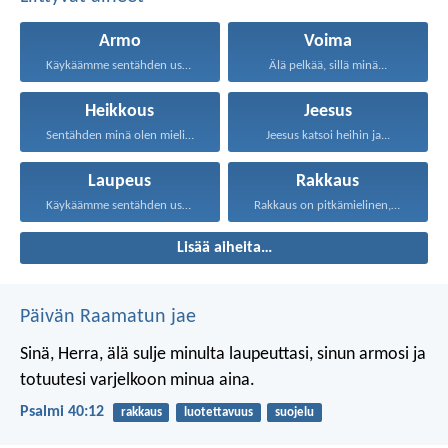
Armo
Voima
Käykäämme sentähden uskalluksella armon...
Älä pelkää, sillä minä...
Heikkous
Jeesus
Sentähden minä olen mielistynyt...
Jeesus katsoi heihin ja...
Laupeus
Rakkaus
Käykäämme sentähden uskalluksella armon...
Rakkaus on pitkämielinen, rakkaus...
Lisää aiheita…
Päivän Raamatun jae
Sinä, Herra, älä sulje minulta laupeuttasi,
sinun armosi ja
totuutesi varjelkoon minua aina.
Psalmi 40:12
rakkaus
luotettavuus
suojelu