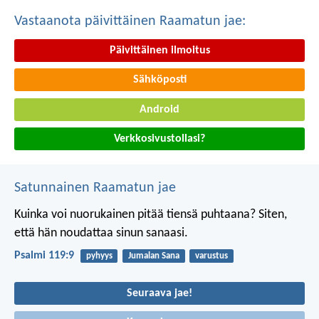
Vastaanota päivittäinen Raamatun jae:
Päivittäinen ilmoitus
Sähköposti
Android
Verkkosivustollasi?
Satunnainen Raamatun jae
Kuinka voi nuorukainen pitää tiensä puhtaana?
Siten,
että hän noudattaa sinun sanaasi.
Psalmi 119:9
pyhyys
Jumalan Sana
varustus
Seuraava jae!