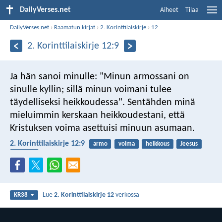
DailyVerses.net
Aiheet
Tilaa
DailyVerses.net
›
Raamatun kirjat
›
2. Korinttilaiskirje
›
12
2. Korinttilaiskirje 12:9
Ja hän sanoi minulle: "Minun armossani on
sinulle kyllin; sillä minun voimani tulee
täydelliseksi heikkoudessa". Sentähden minä
mieluimmin kerskaan heikkoudestani, että
Kristuksen voima asettuisi minuun asumaan.
2. Korinttilaiskirje 12:9
armo
voima
heikkous
Jeesus
laupeus
Lue
2. Korinttilaiskirje 12
verkossa
KR38