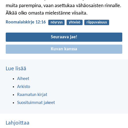
muita parempina, vaan asettukaa vähäosaisten rinnalle.
Älkää olko omasta mielestänne viisaita.
Roomalaiskirje 12:16
nöyryys
yhteisö
riippuvaisuus
Seuraava jae!
Kuvan kanssa
Lue lisää
Aiheet
Arkisto
Raamatun kirjat
Suosituimmat jakeet
Lahjoittaa