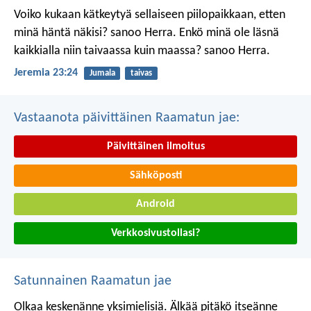
Voiko kukaan kätkeytyä sellaiseen piilopaikkaan, etten
minä häntä näkisi? sanoo Herra.
Enkö minä ole läsnä
kaikkialla niin taivaassa kuin maassa? sanoo Herra.
Jeremia 23:24
Jumala
taivas
Vastaanota päivittäinen Raamatun jae:
Päivittäinen ilmoitus
Sähköposti
Android
Verkkosivustollasi?
Satunnainen Raamatun jae
Olkaa keskenänne yksimielisiä. Älkää pitäkö itseänne