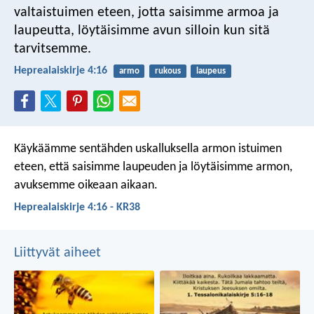
valtaistuimen eteen, jotta saisimme armoa ja
laupeutta, löytäisimme avun silloin kun sitä
tarvitsemme.
Heprealaiskirje 4:16
armo
rukous
laupeus
Käykäämme sentähden uskalluksella armon istuimen
eteen, että saisimme laupeuden ja löytäisimme armon,
avuksemme oikeaan aikaan.
Heprealaiskirje 4:16 - KR38
Liittyvät aiheet