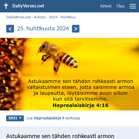
DailyVerses.net
Aiheet
Tilaa
DailyVerses.net
›
Arkisto
›
2024
›
Huhtikuu
25. huhtikuuta 2024
Lue
Heprealaiskirje 4
verkossa
KR92
Astukaamme sen tähden rohkeasti armon