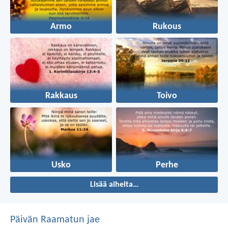
Armo
Rukous
Rakkaus
Toivo
Usko
Perhe
Lisää aiheita…
Päivän Raamatun jae