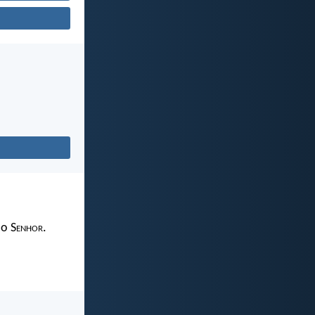
 o S
enhor
.