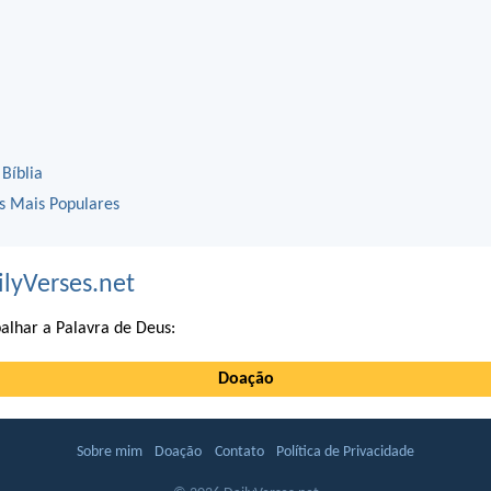
 Bíblia
os Mais Populares
ilyVerses.net
alhar a Palavra de Deus:
Doação
Sobre mim
Doação
Contato
Política de Privacidade