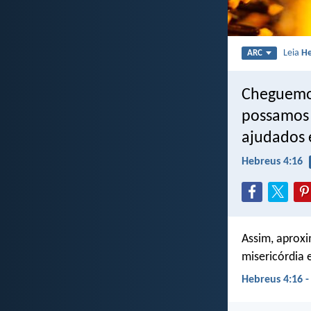
Leia
He
ARC
Cheguemos
possamos 
ajudados
Hebreus 4:16
Assim, aprox
misericórdia
Hebreus 4:16 -