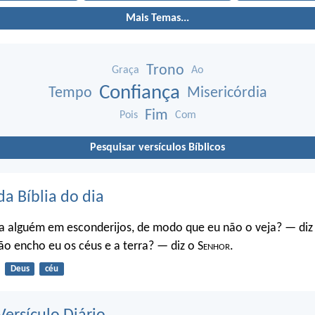
Mais Temas...
Trono
Graça
Ao
Confiança
Tempo
Misericórdia
Fim
Pois
Com
Pesquisar versículos Bíblicos
da Bíblia do dia
a alguém em esconderijos, de modo que eu não o veja? — diz
o encho eu os céus e a terra? — diz o S
enhor
.
Deus
céu