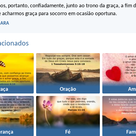
s, portanto, confiadamente, junto ao trono da graça, a fim 
 e acharmos graça para socorro em ocasião oportuna.
- ARA
acionados
raça
Oração
Am
erança
Fé
Famí