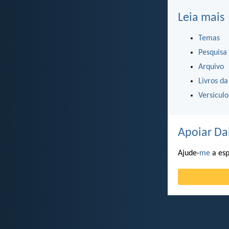
Leia mais
Temas
Pesquisa
Arquivo
Livros da
Versícul
Apoiar Da
Ajude-
me
a esp