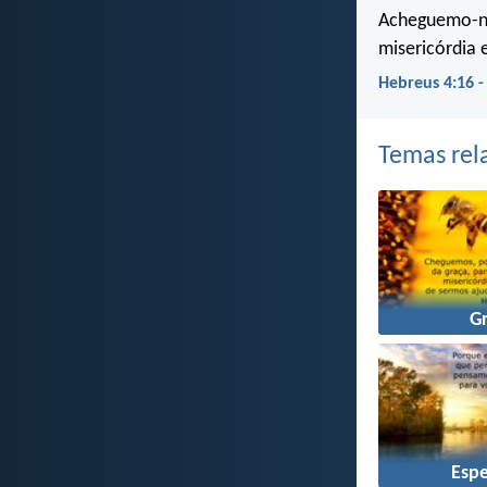
Acheguemo-no
misericórdia
Hebreus 4:16 
Temas rel
G
Esp