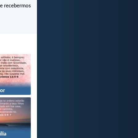
de recebermos
or
lia