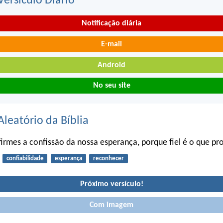
ersículo Diário
Notificação diária
E-mail
Android
No seu site
Aleatório da Bíblia
rmes a confissão da nossa esperança, porque fiel é o que p
confiabilidade
esperança
reconhecer
Próximo versículo!
Com imagem