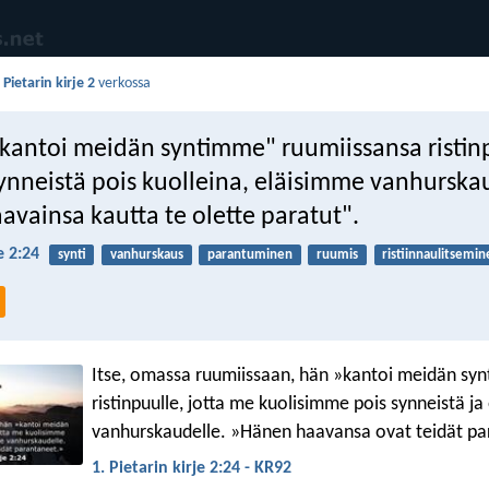
 Pietarin kirje 2
verkossa
e kantoi meidän syntimme" ruumiissansa risti
ynneistä pois kuolleina, eläisimme vanhurskau
vainsa kautta te olette paratut".
e 2:24
synti
vanhurskaus
parantuminen
ruumis
ristiinnaulitsemi
Itse, omassa ruumiissaan, hän »kantoi meidän sy
ristinpuulle, jotta me kuolisimme pois synneistä j
vanhurskaudelle. »Hänen haavansa ovat teidät pa
1. Pietarin kirje 2:24 - KR92