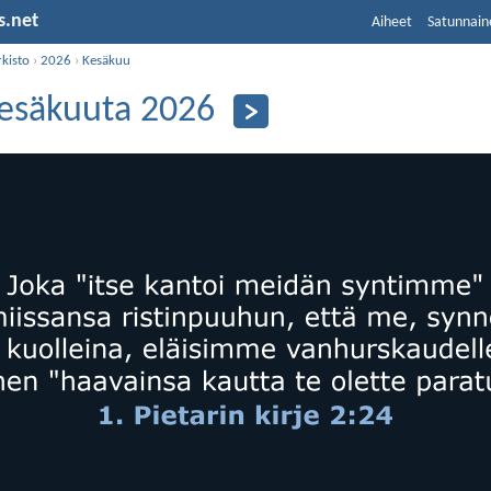
s.net
Aiheet
Satunnain
kisto
›
2026
›
Kesäkuu
kesäkuuta 2026