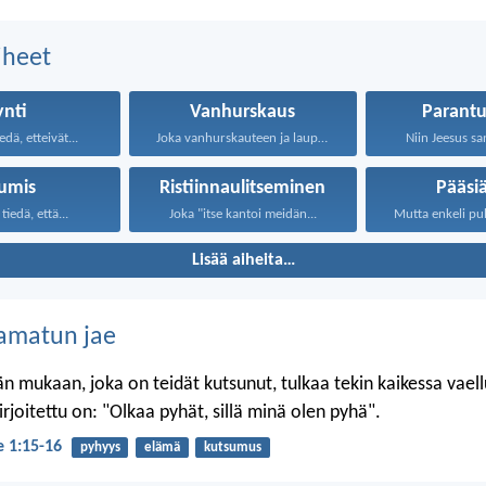
aiheet
ynti
Vanhurskaus
Parant
edä, etteivät...
Joka vanhurskauteen ja laupeuteen...
Niin Jeesus san
umis
Ristiinnaulitseminen
Pääsi
tiedä, että...
Joka "itse kantoi meidän...
Mutta enkeli puhu
Lisää aiheita…
amatun jae
n mukaan, joka on teidät kutsunut, tulkaa tekin kaikessa vael
 kirjoitettu on: "Olkaa pyhät, sillä minä olen pyhä".
je 1:15-16
pyhyys
elämä
kutsumus