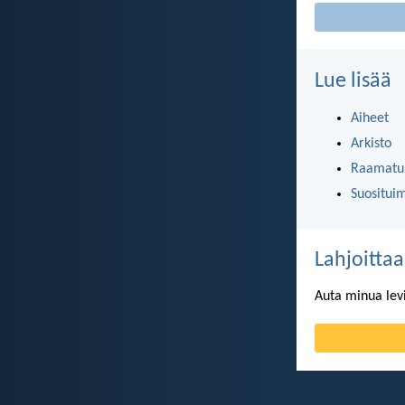
Lue lisää
Aiheet
Arkisto
Raamatun
Suositui
Lahjoittaa
Auta minua lev