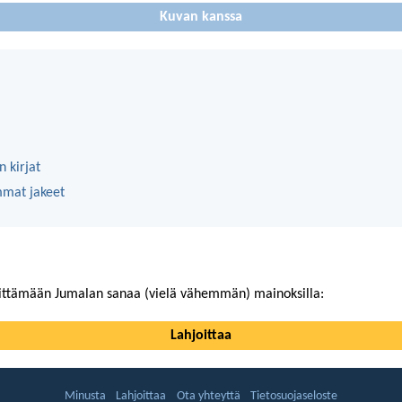
Kuvan kanssa
 kirjat
mmat jakeet
ittämään Jumalan sanaa (vielä vähemmän) mainoksilla:
Lahjoittaa
Minusta
Lahjoittaa
Ota yhteyttä
Tietosuojaseloste