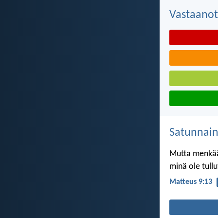
Vastaanot
Satunnai
Mutta menkää 
minä ole tull
Matteus 9:13