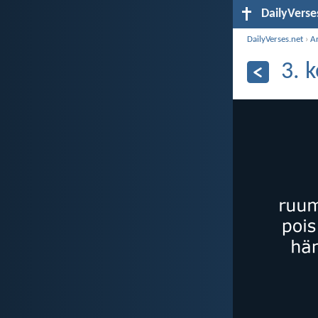
DailyVerse
DailyVerses.net
›
Ar
3. 