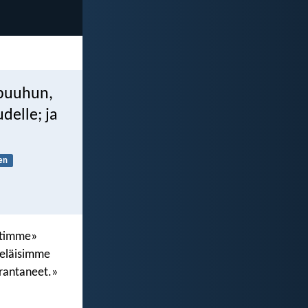
npuuhun,
delle; ja
nen
ntimme»
a eläisimme
rantaneet.»