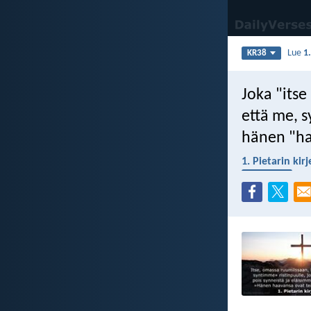
Lue
1.
KR38
Joka "its
että me, s
hänen "haa
1. Pietarin kirj
pääsiäinen