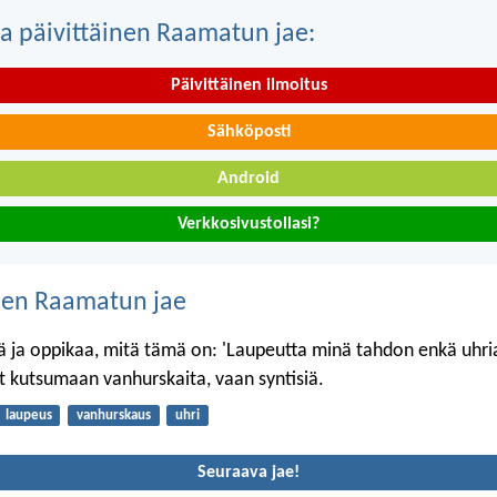
a päivittäinen Raamatun jae:
Päivittäinen ilmoitus
Sähköposti
Android
Verkkosivustollasi?
nen Raamatun jae
ja oppikaa, mitä tämä on: 'Laupeutta minä tahdon enkä uhria'
ut kutsumaan vanhurskaita, vaan syntisiä.
laupeus
vanhurskaus
uhri
Seuraava jae!