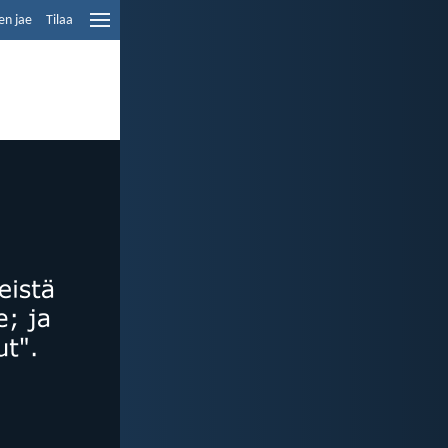
en jae
Tilaa