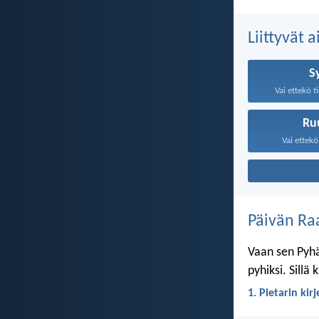
Liittyvät 
S
Vai ettekö ti
Ru
Vai ettekö 
Päivän Ra
Vaan sen Pyhä
pyhiksi. Sillä
1. Pietarin kir