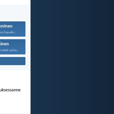
uminen
oi hänelle...
äinen
tteli naisia...
luksessanne