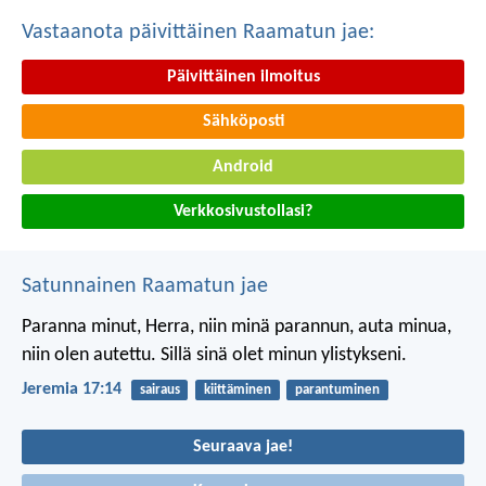
Vastaanota päivittäinen Raamatun jae:
Päivittäinen ilmoitus
Sähköposti
Android
Verkkosivustollasi?
Satunnainen Raamatun jae
Paranna minut, Herra, niin minä parannun,
auta minua,
niin olen autettu.
Sillä sinä olet minun ylistykseni.
Jeremia 17:14
sairaus
kiittäminen
parantuminen
Seuraava jae!