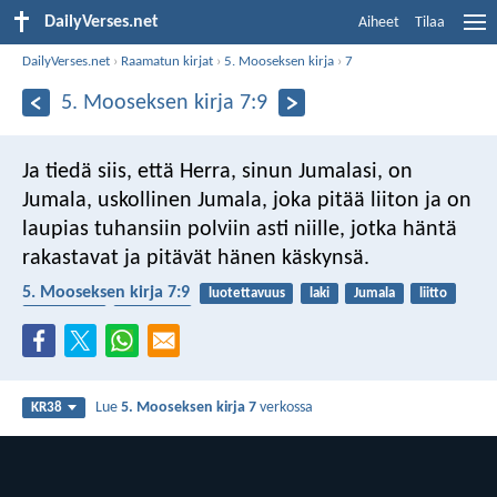
DailyVerses.net
Aiheet
Tilaa
DailyVerses.net
›
Raamatun kirjat
›
5. Mooseksen kirja
›
7
5. Mooseksen kirja 7:9
Ja tiedä siis, että Herra, sinun Jumalasi, on
Jumala, uskollinen Jumala, joka pitää liiton ja on
laupias tuhansiin polviin asti niille, jotka häntä
rakastavat ja pitävät hänen käskynsä.
5. Mooseksen kirja 7:9
luotettavuus
laki
Jumala
liitto
lupauksista
uskollinen
Lue
5. Mooseksen kirja 7
verkossa
KR38