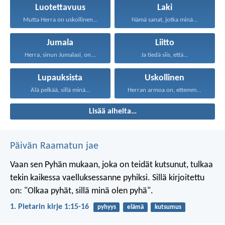
Luotettavuus
Laki
Mutta Herra on uskollinen...
Nämä sanat, jotka minä...
Jumala
Liitto
Herra, sinun Jumalasi, on...
Ja tiedä siis, että...
Lupauksista
Uskollinen
Älä pelkää, sillä minä...
Herran armoa on, ettemme...
Lisää aiheita…
Päivän Raamatun jae
Vaan sen Pyhän mukaan, joka on teidät kutsunut, tulkaa
tekin kaikessa vaelluksessanne pyhiksi. Sillä kirjoitettu
on: "Olkaa pyhät, sillä minä olen pyhä".
1. Pietarin kirje 1:15-16
pyhyys
elämä
kutsumus