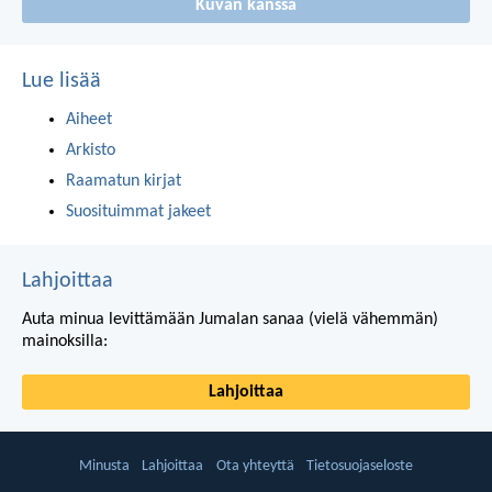
Kuvan kanssa
Lue lisää
Aiheet
Arkisto
Raamatun kirjat
Suosituimmat jakeet
Lahjoittaa
Auta minua levittämään Jumalan sanaa (vielä vähemmän)
mainoksilla:
Lahjoittaa
Minusta
Lahjoittaa
Ota yhteyttä
Tietosuojaseloste