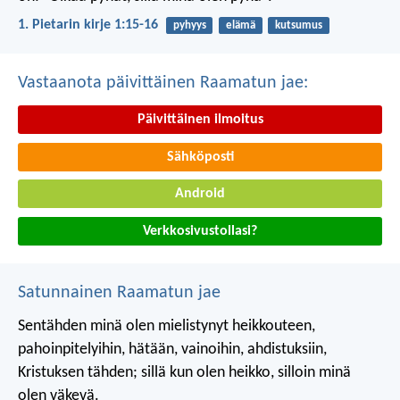
1. Pietarin kirje 1:15-16
pyhyys
elämä
kutsumus
Vastaanota päivittäinen Raamatun jae:
Päivittäinen ilmoitus
Sähköposti
Android
Verkkosivustollasi?
Satunnainen Raamatun jae
Sentähden minä olen mielistynyt heikkouteen,
pahoinpitelyihin, hätään, vainoihin, ahdistuksiin,
Kristuksen tähden; sillä kun olen heikko, silloin minä
olen väkevä.