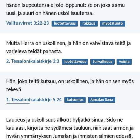
hänen laupeutensa ei ole loppunut:
se on joka aamu
uusi,
ja suuri on hänen uskollisuutensa.
Valitusvirret 3:22-23
luotettavuus
rakkaus
myötätunto
Mutta Herra on uskollinen, ja hän on vahvistava teitä ja
varjeleva teidät pahasta.
2. Tessalonikalaiskirje 3:3
luotettavuus
turvallisuus
voima
Hän, joka teitä kutsuu, on uskollinen, ja hän on sen myös
tekevä.
1. Tessalonikalaiskirje 5:24
kutsumus
Jumalan Sana
lupauksista
Laupeus ja uskollisuus älkööt hyljätkö sinua.
Sido ne
kaulaasi, kirjoita ne sydämesi tauluun,
niin saat armon ja
hyvän ymmärryksen
Jumalan ja ihmisten silmien edessä.