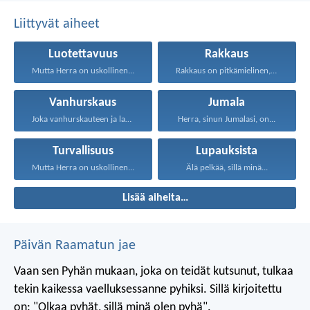
Liittyvät aiheet
Luotettavuus
Rakkaus
Mutta Herra on uskollinen...
Rakkaus on pitkämielinen, rakkaus...
Vanhurskaus
Jumala
Joka vanhurskauteen ja laupeuteen...
Herra, sinun Jumalasi, on...
Turvallisuus
Lupauksista
Mutta Herra on uskollinen...
Älä pelkää, sillä minä...
Lisää aiheita…
Päivän Raamatun jae
Vaan sen Pyhän mukaan, joka on teidät kutsunut, tulkaa
tekin kaikessa vaelluksessanne pyhiksi. Sillä kirjoitettu
on: "Olkaa pyhät, sillä minä olen pyhä".