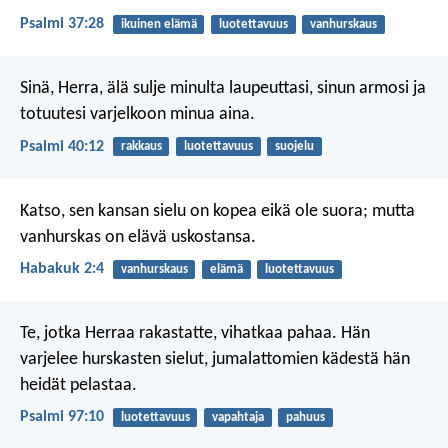
Psalmi 37:28
ikuinen elämä
luotettavuus
vanhurskaus
Sinä, Herra, älä sulje minulta laupeuttasi,
sinun armosi ja
totuutesi varjelkoon minua aina.
Psalmi 40:12
rakkaus
luotettavuus
suojelu
Katso, sen kansan sielu on kopea eikä ole suora;
mutta
vanhurskas on elävä uskostansa.
Habakuk 2:4
vanhurskaus
elämä
luotettavuus
Te, jotka Herraa rakastatte, vihatkaa pahaa.
Hän
varjelee hurskasten sielut,
jumalattomien kädestä hän
heidät pelastaa.
Psalmi 97:10
luotettavuus
vapahtaja
pahuus