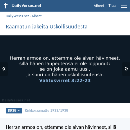
DailyVerses.net
Aiheet
Tilaa
DailyVerses.net
›
Aiheet
Raamatun jakeita Uskollisuudesta
«
»
KR38
Kirkkoraamattu 1933/1938
Herran armoa on, ettemme ole aivan hävinneet,
sillä