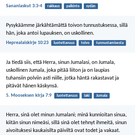
Sananlaskut 3:3-4
rakkaus
palkinto
sydän
Pysykäämme järkähtämättä toivon tunnustuksessa, sillä
hän, joka antoi lupauksen, on uskollinen.
Heprealaiskirje 10:23
luotettavuus
toivo
tunnustamisesta
Ja tiedä siis, että Herra, sinun Jumalasi, on Jumala,
uskollinen Jumala, joka pitää liiton ja on laupias
tuhansiin polviin asti niille, jotka häntä rakastavat ja
pitävät hänen käskynsä.
5. Mooseksen kirja 7:9
luotettavuus
laki
Jumala
Herra, sinä olet minun Jumalani;
minä kunnioitan sinua,
kiitän sinun nimeäsi,
sillä sinä olet tehnyt ihmeitä,
sinun
aivoituksesi kaukaisilta päiviltä
ovat todet ja vakaat.