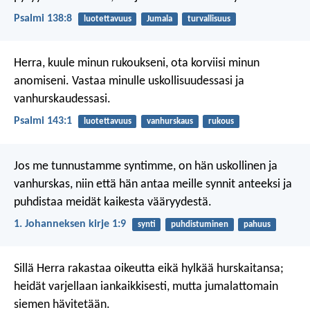
Psalmi 138:8
luotettavuus
Jumala
turvallisuus
Herra, kuule minun rukoukseni,
ota korviisi minun
anomiseni.
Vastaa minulle uskollisuudessasi
ja
vanhurskaudessasi.
Psalmi 143:1
luotettavuus
vanhurskaus
rukous
Jos me tunnustamme syntimme, on hän uskollinen ja
vanhurskas, niin että hän antaa meille synnit anteeksi ja
puhdistaa meidät kaikesta vääryydestä.
1. Johanneksen kirje 1:9
synti
puhdistuminen
pahuus
Sillä Herra rakastaa oikeutta
eikä hylkää hurskaitansa;
heidät varjellaan iankaikkisesti,
mutta jumalattomain
siemen hävitetään.