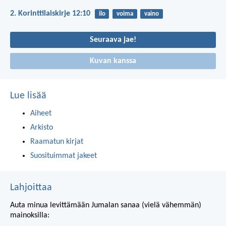
2. Korinttilaiskirje 12:10
ilo
voima
vaino
Seuraava jae!
Kuvan kanssa
Lue lisää
Aiheet
Arkisto
Raamatun kirjat
Suosituimmat jakeet
Lahjoittaa
Auta minua levittämään Jumalan sanaa (vielä vähemmän)
mainoksilla: