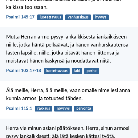
kaikissa teoissaan.
Psalmi 145:17
luotettavuus
vanhurskaus
hyvyys
Mutta Herran armo pysyy
iankaikkisesta iankaikkiseen
niille, jotka häntä pelkäävät,
ja hänen vanhurskautensa
lasten lapsille,
niille, jotka pitävät hänen liittonsa
ja
muistavat hänen käskynsä ja noudattavat niitä.
Psalmi 103:17-18
luotettavuus
laki
perhe
Älä meille, Herra, älä meille,
vaan omalle nimellesi anna
kunnia
armosi ja totuutesi tähden.
Psalmi 115:1
rakkaus
nöyryys
palvonta
Herra vie minun asiani päätökseen.
Herra, sinun armosi
pysyy iankaikkisesti;
älä jätä kesken kättesi työtä.