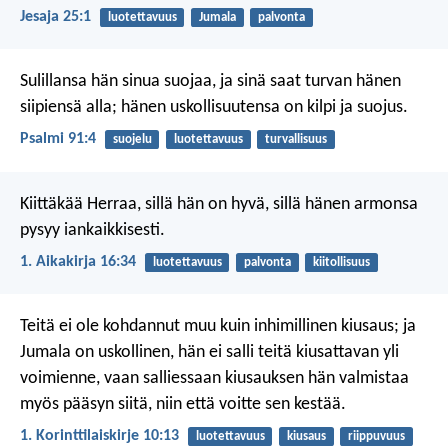
Jesaja 25:1
luotettavuus
Jumala
palvonta
Sulillansa hän sinua suojaa,
ja sinä saat turvan hänen
siipiensä alla;
hänen uskollisuutensa on kilpi ja suojus.
Psalmi 91:4
suojelu
luotettavuus
turvallisuus
Kiittäkää Herraa, sillä hän on hyvä,
sillä hänen armonsa
pysyy iankaikkisesti.
1. Aikakirja 16:34
luotettavuus
palvonta
kiitollisuus
Teitä ei ole kohdannut muu kuin inhimillinen kiusaus; ja
Jumala on uskollinen, hän ei salli teitä kiusattavan yli
voimienne, vaan salliessaan kiusauksen hän valmistaa
myös pääsyn siitä, niin että voitte sen kestää.
1. Korinttilaiskirje 10:13
luotettavuus
kiusaus
riippuvuus