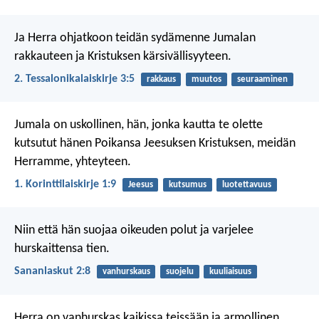
Ja Herra ohjatkoon teidän sydämenne Jumalan
rakkauteen ja Kristuksen kärsivällisyyteen.
2. Tessalonikalaiskirje 3:5
rakkaus
muutos
seuraaminen
Jumala on uskollinen, hän, jonka kautta te olette
kutsutut hänen Poikansa Jeesuksen Kristuksen, meidän
Herramme, yhteyteen.
1. Korinttilaiskirje 1:9
Jeesus
kutsumus
luotettavuus
Niin että hän suojaa oikeuden polut
ja varjelee
hurskaittensa tien.
Sananlaskut 2:8
vanhurskaus
suojelu
kuuliaisuus
Herra on vanhurskas kaikissa teissään
ja armollinen