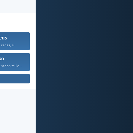
eus
rahaa, ei...
ko
anon teille...