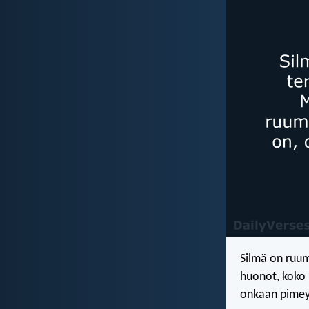
Silmä on ruumi
huonot, koko r
onkaan pimey