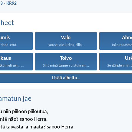
3 - KR92
aiheet
umis
Valo
Ahn
tiedä, että...
Nouse, ole kirkas, sillä...
Joka rakastaa 
kkaus
Toivo
Us
Rakkaus on pitkämielinen, rakkaus...
Sillä minä tunnen ajatukseni...
Sentähden minä s
Lisää aiheita…
amatun jae
 niin piiloon piiloutua,
äntä näe? sanoo Herra.
tä taivasta ja maata? sanoo Herra.