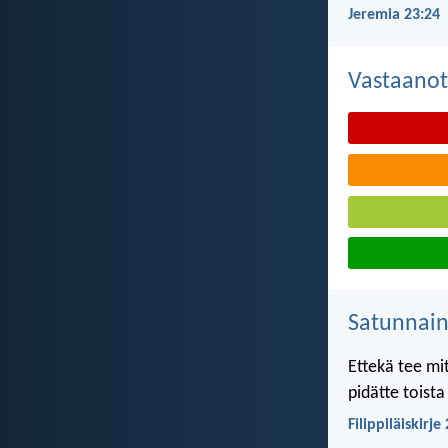
Jeremia 23:24
Vastaanot
Satunnai
Ettekä tee mi
pidätte toist
Filippiläiskirje 