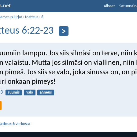
s.net
Aiheet
Satunnain
aamatun kirjat
›
Matteus
›
6
teus 6:22-23
uumiin lamppu. Jos siis silmäsi on terve, niin 
n valaistu. Mutta jos silmäsi on viallinen, niin
n pimeä. Jos siis se valo, joka sinussa on, on p
uri onkaan pimeys!
23
ruumis
valo
ahneus
atteus 6
verkossa