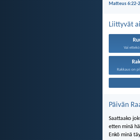
Matteus 6:22-2
Liittyvät 
Ru
Vai ettekö 
Ra
Päivän Ra
Saattaako joku
etten minä h
Enkö minä täy