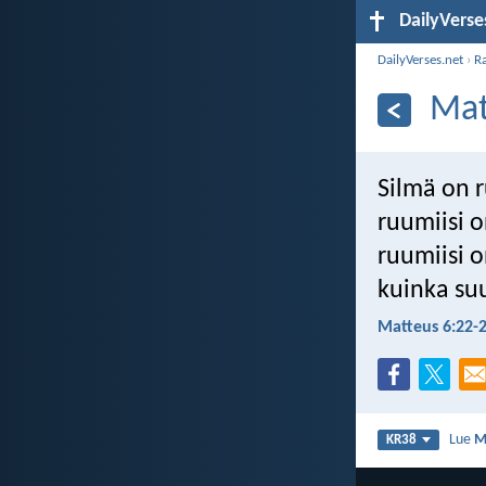
DailyVerse
DailyVerses.net
›
R
Mat
Silmä on r
ruumiisi o
ruumiisi o
kuinka su
Matteus 6:22-
Lue
M
KR38