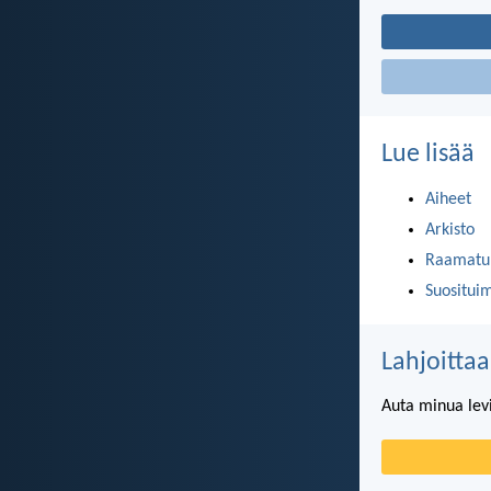
Lue lisää
Aiheet
Arkisto
Raamatun
Suositui
Lahjoittaa
Auta minua lev