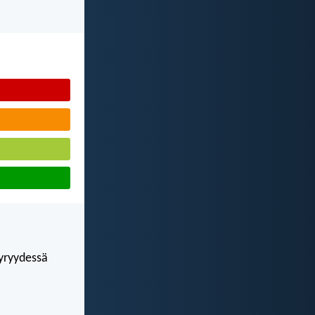
öyryydessä