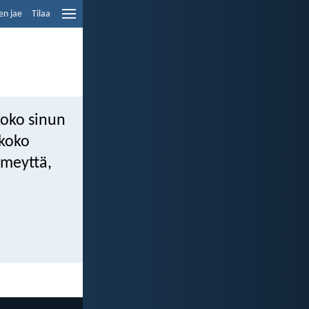
en jae
Tilaa
koko sinun
 koko
imeyttä,