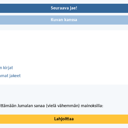
Seuraava jae!
Kuvan kanssa
 kirjat
mmat jakeet
ittämään Jumalan sanaa (vielä vähemmän) mainoksilla:
Lahjoittaa