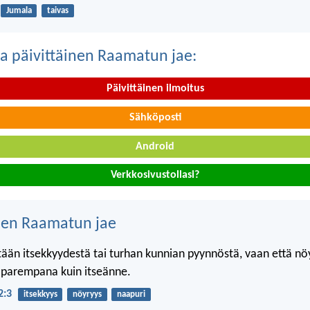
Jumala
taivas
a päivittäinen Raamatun jae:
Päivittäinen ilmoitus
Sähköposti
Android
Verkkosivustollasi?
nen Raamatun jae
tään itsekkyydestä tai turhan kunnian pyynnöstä, vaan että n
a parempana kuin itseänne.
2:3
itsekkyys
nöyryys
naapuri