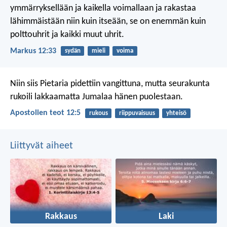
ymmärryksellään ja kaikella voimallaan ja rakastaa
lähimmäistään niin kuin itseään, se on enemmän kuin
polttouhrit ja kaikki muut uhrit.
Markus 12:33
sydän
mieli
voima
Niin siis Pietaria pidettiin vangittuna, mutta seurakunta
rukoili lakkaamatta Jumalaa hänen puolestaan.
Apostolien teot 12:5
rukous
riippuvaisuus
yhteisö
Liittyvät aiheet
Rakkaus
Laki