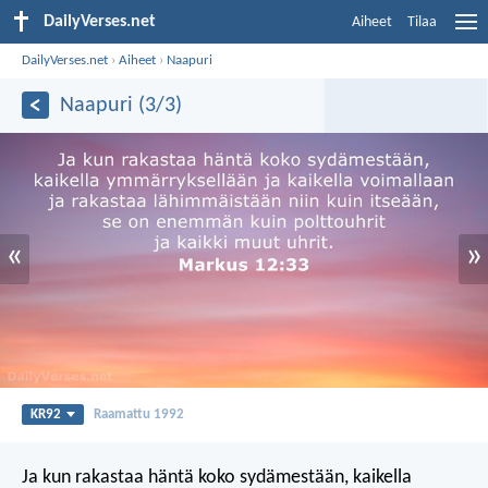
DailyVerses.net
Aiheet
Tilaa
DailyVerses.net
›
Aiheet
›
Naapuri
Naapuri (3/3)
«
»
KR92
Raamattu 1992
Ja kun rakastaa häntä koko sydämestään, kaikella