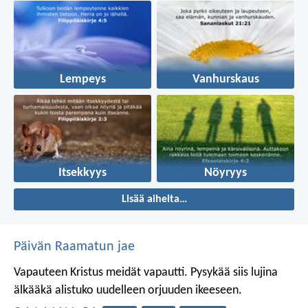
Lempeys
Vanhurskaus
Itsekkyys
Nöyryys
Lisää aiheita…
Päivän Raamatun jae
Vapauteen Kristus meidät vapautti. Pysykää siis lujina
älkääkä alistuko uudelleen orjuuden ikeeseen.