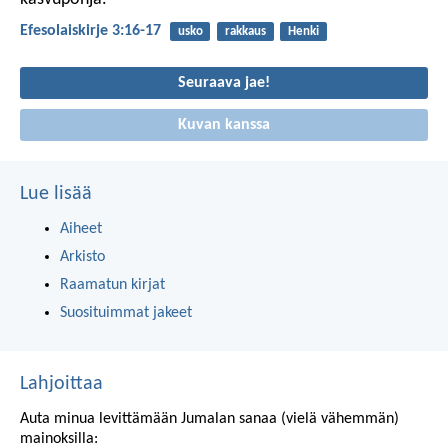
Efesolaiskirje 3:16-17
usko
rakkaus
Henki
Seuraava jae!
Kuvan kanssa
Lue lisää
Aiheet
Arkisto
Raamatun kirjat
Suosituimmat jakeet
Lahjoittaa
Auta minua levittämään Jumalan sanaa (vielä vähemmän)
mainoksilla: