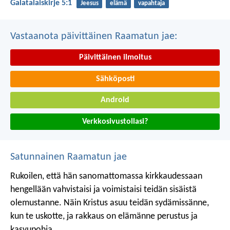
Galatalaiskirje 5:1
Jeesus
elämä
vapahtaja
Vastaanota päivittäinen Raamatun jae:
Päivittäinen ilmoitus
Sähköposti
Android
Verkkosivustollasi?
Satunnainen Raamatun jae
Rukoilen, että hän sanomattomassa kirkkaudessaan
hengellään vahvistaisi ja voimistaisi teidän sisäistä
olemustanne. Näin Kristus asuu teidän sydämissänne,
kun te uskotte, ja rakkaus on elämänne perustus ja
kasvupohja.