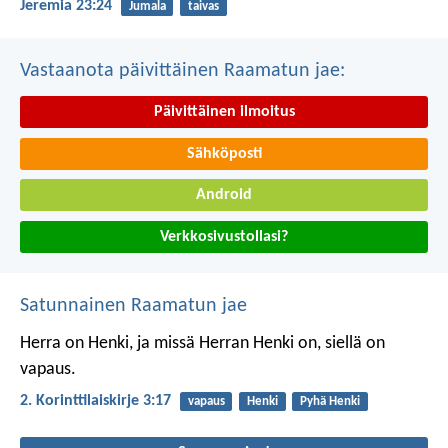
Jeremia 23:24
Jumala
taivas
Vastaanota päivittäinen Raamatun jae:
Päivittäinen ilmoitus
Sähköposti
Android
Verkkosivustollasi?
Satunnainen Raamatun jae
Herra on Henki, ja missä Herran Henki on, siellä on
vapaus.
2. Korinttilaiskirje 3:17
vapaus
Henki
Pyhä Henki