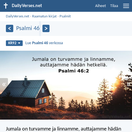
DailyVerses.net
Aiheet
Tilaa
DailyVerses.net
›
Raamatun kirjat
›
Psalmit
Psalmi 46
Lue
Psalmi 46
verkossa
KR92
«
»
Jumala on turvamme ja linnamme,
auttajamme hädän