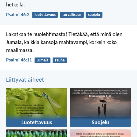
hetkellä.
Psalmi 46:2
luotettavuus
turvallisuus
suojelu
Lakatkaa te huolehtimasta!
Tietäkää, että minä olen
Jumala,
kaikkia kansoja mahtavampi,
korkein koko
maailmassa.
Psalmi 46:11
Jumala
rauha
Liittyvät aiheet
Luotettavuus
Suojelu