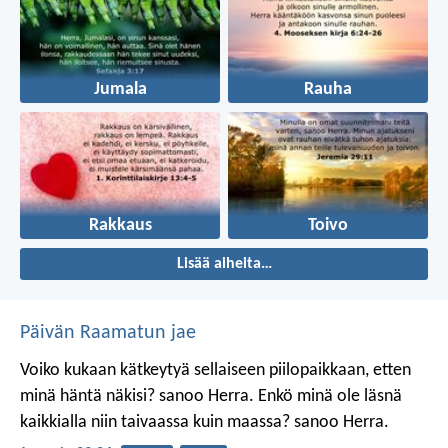
Jumala
Rauha
Rakkaus
Toivo
Lisää aiheita…
Päivän Raamatun jae
Voiko kukaan kätkeytyä sellaiseen piilopaikkaan, etten
minä häntä näkisi? sanoo Herra.
Enkö minä ole läsnä
kaikkialla niin taivaassa kuin maassa? sanoo Herra.