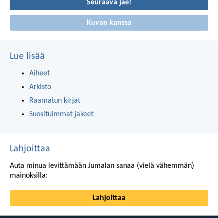
Seuraava jae!
Kuvan kanssa
Lue lisää
Aiheet
Arkisto
Raamatun kirjat
Suosituimmat jakeet
Lahjoittaa
Auta minua levittämään Jumalan sanaa (vielä vähemmän)
mainoksilla:
Lahjoittaa