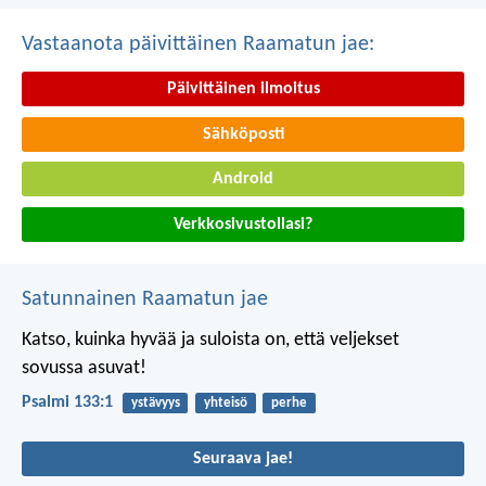
Vastaanota päivittäinen Raamatun jae:
Päivittäinen ilmoitus
Sähköposti
Android
Verkkosivustollasi?
Satunnainen Raamatun jae
Katso, kuinka hyvää ja suloista on,
että veljekset
sovussa asuvat!
Psalmi 133:1
ystävyys
yhteisö
perhe
Seuraava jae!