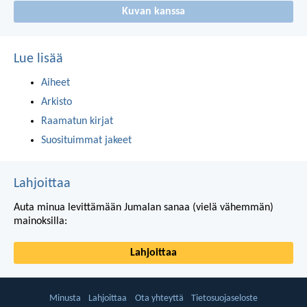
Kuvan kanssa
Lue lisää
Aiheet
Arkisto
Raamatun kirjat
Suosituimmat jakeet
Lahjoittaa
Auta minua levittämään Jumalan sanaa (vielä vähemmän)
mainoksilla:
Lahjoittaa
Minusta
Lahjoittaa
Ota yhteyttä
Tietosuojaseloste