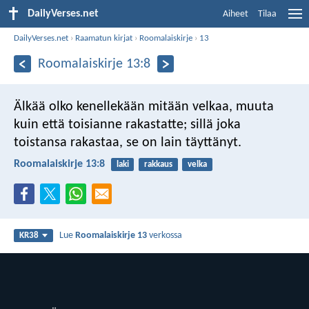
DailyVerses.net
Aiheet
Tilaa
DailyVerses.net
›
Raamatun kirjat
›
Roomalaiskirje
›
13
Roomalaiskirje 13:8
Älkää olko kenellekään mitään velkaa, muuta
kuin että toisianne rakastatte; sillä joka
toistansa rakastaa, se on lain täyttänyt.
Roomalaiskirje 13:8
laki
rakkaus
velka
Lue
Roomalaiskirje 13
verkossa
KR38