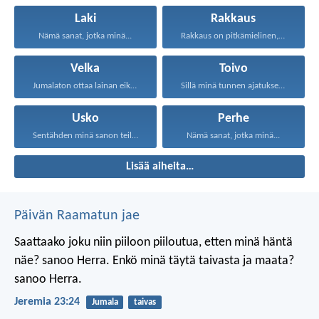
Laki
Rakkaus
Nämä sanat, jotka minä...
Rakkaus on pitkämielinen, rakkaus...
Velka
Toivo
Jumalaton ottaa lainan eikä...
Sillä minä tunnen ajatukseni...
Usko
Perhe
Sentähden minä sanon teille...
Nämä sanat, jotka minä...
Lisää aiheita…
Päivän Raamatun jae
Saattaako joku niin piiloon piiloutua,
etten minä häntä
näe? sanoo Herra.
Enkö minä täytä taivasta ja maata?
sanoo Herra.
Jeremia 23:24
Jumala
taivas