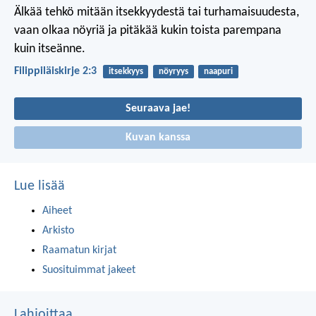
Älkää tehkö mitään itsekkyydestä tai turhamaisuudesta,
vaan olkaa nöyriä ja pitäkää kukin toista parempana
kuin itseänne.
Filippiläiskirje 2:3
itsekkyys
nöyryys
naapuri
Seuraava jae!
Kuvan kanssa
Lue lisää
Aiheet
Arkisto
Raamatun kirjat
Suosituimmat jakeet
Lahjoittaa