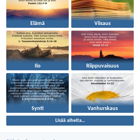
Elämä
Viisaus
Ilo
Riippuvaisuus
Synti
Vanhurskaus
Lisää aiheita…