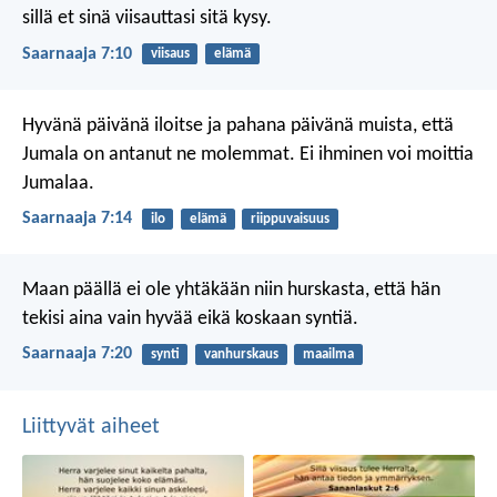
sillä et sinä viisauttasi sitä kysy.
Saarnaaja 7:10
viisaus
elämä
Hyvänä päivänä iloitse ja pahana päivänä muista, että
Jumala on antanut ne molemmat. Ei ihminen voi moittia
Jumalaa.
Saarnaaja 7:14
ilo
elämä
riippuvaisuus
Maan päällä ei ole yhtäkään niin hurskasta,
että hän
tekisi aina vain hyvää eikä koskaan syntiä.
Saarnaaja 7:20
synti
vanhurskaus
maailma
Liittyvät aiheet