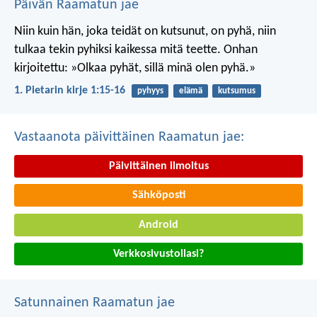
Päivän Raamatun jae
Niin kuin hän, joka teidät on kutsunut, on pyhä, niin
tulkaa tekin pyhiksi kaikessa mitä teette. Onhan
kirjoitettu: »Olkaa pyhät, sillä minä olen pyhä.»
1. Pietarin kirje 1:15-16
pyhyys
elämä
kutsumus
Vastaanota päivittäinen Raamatun jae:
Päivittäinen ilmoitus
Sähköposti
Android
Verkkosivustollasi?
Satunnainen Raamatun jae