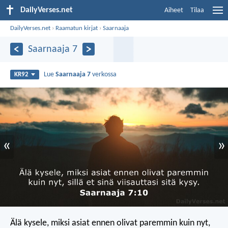
DailyVerses.net
Aiheet
Tilaa
DailyVerses.net
›
Raamatun kirjat
›
Saarnaaja
Saarnaaja 7
Lue
Saarnaaja 7
verkossa
KR92
«
»
Älä kysele, miksi asiat ennen olivat paremmin kuin nyt,