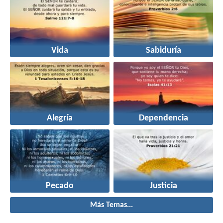
Vida
Sabiduría
Alegría
Dependencia
Pecado
Justicia
Más Temas...