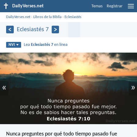
DailyVerses.net
Temas
Registrar
DailyVerses.net
›
Libros de la Biblia
›
Eclesiastés
Eclesiastés 7
Lea
Eclesiastés 7
en línea
NVI
«
»
Nunca preguntes por qué todo tiempo pasado fue