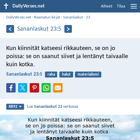
DailyVerses.net
Aiheet
Tilaa
DailyVerses.net
›
Raamatun kirjat
›
Sananlaskut
›
23
Sananlaskut 23:5
Kun kiinnität katseesi rikkauteen,
se on jo
poissa:
se on saanut siivet
ja lentänyt taivaalle
kuin kotka.
Sananlaskut 23:5
raha
halut
materialismi
Lue
Sananlaskut 23
verkossa
KR92