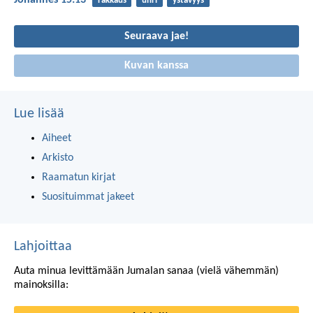
Johannes 15:13
rakkaus
uhri
ystävyys
Seuraava jae!
Kuvan kanssa
Lue lisää
Aiheet
Arkisto
Raamatun kirjat
Suosituimmat jakeet
Lahjoittaa
Auta minua levittämään Jumalan sanaa (vielä vähemmän)
mainoksilla: