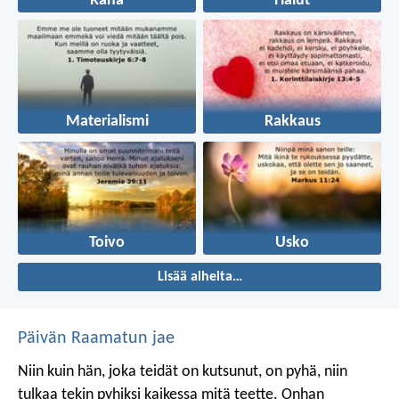
Raha
Halut
Materialismi
Rakkaus
Toivo
Usko
Lisää aiheita…
Päivän Raamatun jae
Niin kuin hän, joka teidät on kutsunut, on pyhä, niin
tulkaa tekin pyhiksi kaikessa mitä teette. Onhan