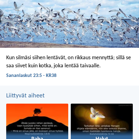
Kun silmäsi siihen lentävät,
on rikkaus mennyttä;
sillä se
saa siivet
kuin kotka, joka lentää taivaalle.
Sananlaskut 23:5 - KR38
Liittyvät aiheet