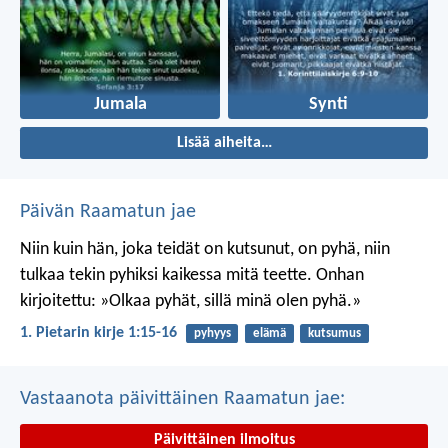
Jumala
Synti
Lisää aiheita…
Päivän Raamatun jae
Niin kuin hän, joka teidät on kutsunut, on pyhä, niin
tulkaa tekin pyhiksi kaikessa mitä teette. Onhan
kirjoitettu: »Olkaa pyhät, sillä minä olen pyhä.»
1. Pietarin kirje 1:15-16
pyhyys
elämä
kutsumus
Vastaanota päivittäinen Raamatun jae:
Päivittäinen ilmoitus