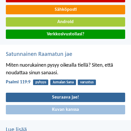
Sähköposti
Android
Verkkosivustollasi?
Satunnainen Raamatun jae
Miten nuorukainen pysyy oikealla tiellä?
Siten, että
noudattaa sinun sanaasi.
Psalmi 119:9
pyhyys
Jumalan Sana
varustus
Seuraava jae!
Kuvan kanssa
Lue lisää