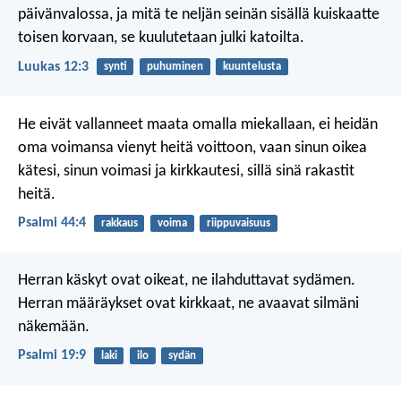
päivänvalossa, ja mitä te neljän seinän sisällä kuiskaatte
toisen korvaan, se kuulutetaan julki katoilta.
Luukas 12:3
synti
puhuminen
kuuntelusta
He eivät vallanneet maata omalla miekallaan,
ei heidän
oma voimansa vienyt heitä voittoon,
vaan sinun oikea
kätesi,
sinun voimasi ja kirkkautesi,
sillä sinä rakastit
heitä.
Psalmi 44:4
rakkaus
voima
riippuvaisuus
Herran käskyt ovat oikeat,
ne ilahduttavat sydämen.
Herran määräykset ovat kirkkaat,
ne avaavat silmäni
näkemään.
Psalmi 19:9
laki
ilo
sydän