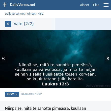
DailyVerses.net
Aiheet
Tilaa
DailyVerses.net
›
Aiheet
›
Valo
Valo (2/2)
«
»
KR92
Raamattu 1992
Niinpä se, mitä te sanotte pimeässä, kuullaan