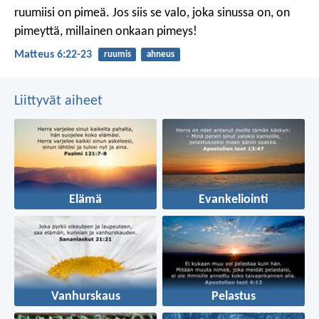
ruumiisi on pimeä. Jos siis se valo, joka sinussa on, on
pimeyttä, millainen onkaan pimeys!
Matteus 6:22-23
ruumis
ahneus
Liittyvät aiheet
Elämä
Evankeliointi
Vanhurskaus
Pelastus