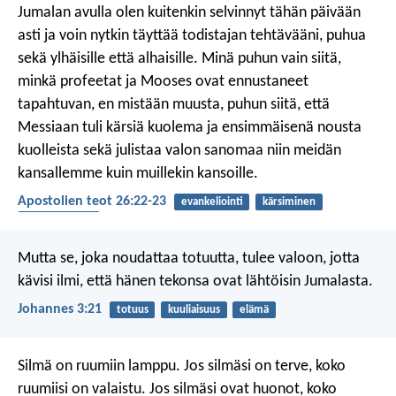
Jumalan avulla olen kuitenkin selvinnyt tähän päivään
asti ja voin nytkin täyttää todistajan tehtävääni, puhua
sekä ylhäisille että alhaisille. Minä puhun vain siitä,
minkä profeetat ja Mooses ovat ennustaneet
tapahtuvan, en mistään muusta, puhun siitä, että
Messiaan tuli kärsiä kuolema ja ensimmäisenä nousta
kuolleista sekä julistaa valon sanomaa niin meidän
kansallemme kuin muillekin kansoille.
Apostolien teot 26:22-23
evankeliointi
kärsiminen
ylösnousemus
Mutta se, joka noudattaa totuutta, tulee valoon, jotta
kävisi ilmi, että hänen tekonsa ovat lähtöisin Jumalasta.
Johannes 3:21
totuus
kuuliaisuus
elämä
Silmä on ruumiin lamppu. Jos silmäsi on terve, koko
ruumiisi on valaistu. Jos silmäsi ovat huonot, koko