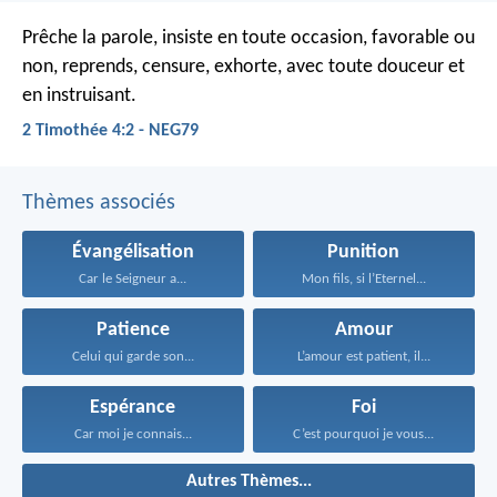
Prêche la parole, insiste en toute occasion, favorable ou
non, reprends, censure, exhorte, avec toute douceur et
en instruisant.
2 Timothée 4:2 - NEG79
Thèmes associés
Évangélisation
Punition
Car le Seigneur a...
Mon fils, si l’Eternel...
Patience
Amour
Celui qui garde son...
L’amour est patient, il...
Espérance
Foi
Car moi je connais...
C’est pourquoi je vous...
Autres Thèmes...