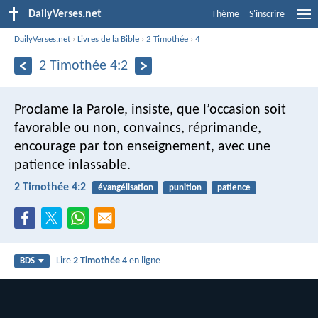
DailyVerses.net
Thème
S'inscrire
DailyVerses.net
›
Livres de la Bible
›
2 Timothée
›
4
2 Timothée 4:2
Proclame la Parole, insiste, que l’occasion soit
favorable ou non, convaincs, réprimande,
encourage par ton enseignement, avec une
patience inlassable.
2 Timothée 4:2
évangélisation
punition
patience
Lire
2 Timothée 4
en ligne
BDS