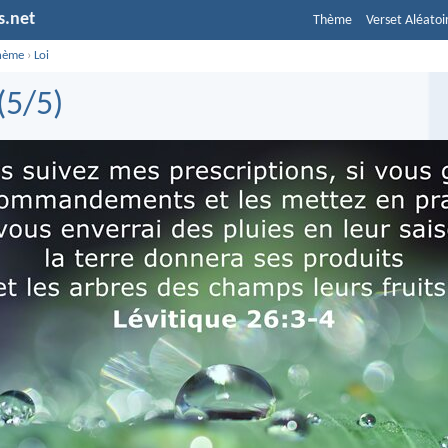
s.net
Thème
Verset Aléatoi
hème
›
Loi
(5/5)