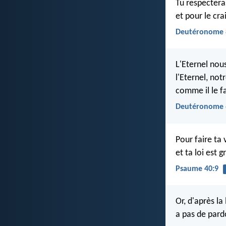
Tu respectera
et pour le cra
Deutéronome 
L'Eternel nou
l'Eternel, not
comme il le fa
Deutéronome 
Pour faire ta 
et ta loi est
Psaume 40:9
Or, d'après la 
a pas de pard