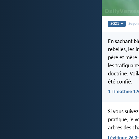
SG21
Segon
En sachant bie
rebelles, les 
père et mère,
les trafiquant
doctrine. Voi
été confié.
1 Timothée 1:
Si vous suive
pratique, je v
arbres des cha
Lévitique 26:3