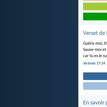
Verset de 
Guéris-moi, Et
Sauve-moi et 
car tu es le s
Jérémie 17:14
En savoir 