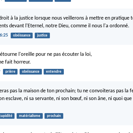
oit à la justice lorsque nous veillerons à mettre en pratique 
 devant l'Eternel, notre Dieu, comme il nous l'a ordonné.
6:25
obéissance
justice
étourne l'oreille pour ne pas écouter la loi,
e fait horreur.
9
prière
obéissance
entendre
eras pas la maison de ton prochain; tu ne convoiteras pas la
on esclave, ni sa servante, ni son bœuf, ni son âne, ni quoi que c
cupidité
matérialisme
prochain