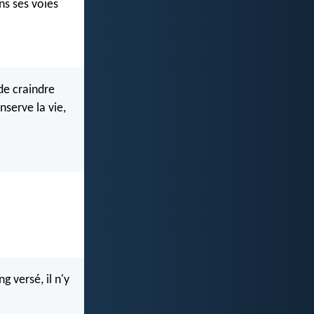
ns ses voies
de craindre
nserve la vie,
g versé, il n'y