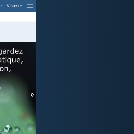
re
S'inscrire
»