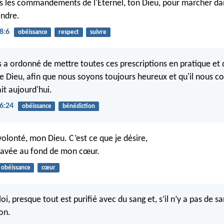
s les commandements de l'Eternel, ton Dieu, pour marcher da
indre.
8:6
obéissance
respect
suivre
s a ordonné de mettre toutes ces prescriptions en pratique et 
re Dieu, afin que nous soyons toujours heureux et qu'il nous co
it aujourd'hui.
6:24
obéissance
bénédiction
volonté, mon Dieu. C’est ce que je désire,
 gravée au fond de mon cœur.
obéissance
cœur
loi, presque tout est purifié avec du sang et, s’il n’y a pas de san
on.