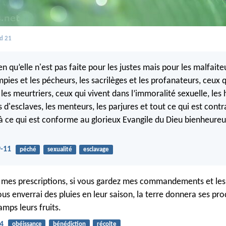
d 21
n qu’elle n'est pas faite pour les justes mais pour les malfaiteu
impies et les pécheurs, les sacrilèges et les profanateurs, ceux 
 les meurtriers, ceux qui vivent dans l’immoralité sexuelle, le
s d'esclaves, les menteurs, les parjures et tout ce qui est contr
là ce qui est conforme au glorieux Evangile du Dieu bienheureux
9-11
péché
sexualité
esclavage
z mes prescriptions, si vous gardez mes commandements et les
ous enverrai des pluies en leur saison, la terre donnera ses prod
mps leurs fruits.
-4
obéissance
bénédiction
récolte