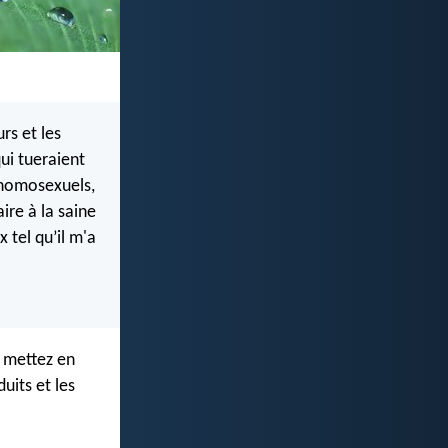
rs et les
qui tueraient
s homosexuels,
aire à la saine
 tel qu’il m'a
 mettez en
uits et les