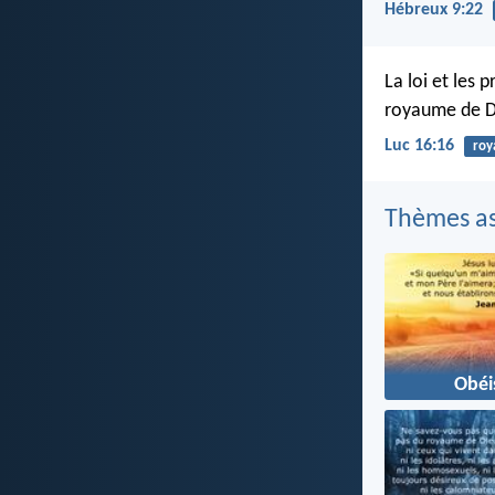
Hébreux 9:22
La loi et les 
royaume de Di
Luc 16:16
ro
Thèmes as
Obéi