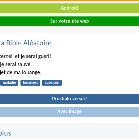
Android
Sur votre site web
la Bible Aléatoire
ernel, et je serai guéri!
je serai sauvé,
ujet de ma louange.
maladie
louanges
guérison
Prochain verset!
Avec Image
plus