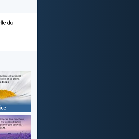
lle du
ice