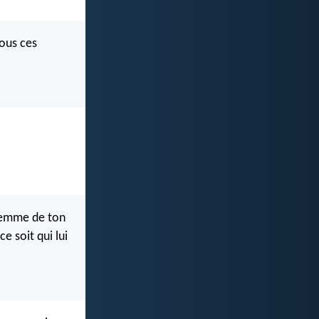
tous ces
 femme de ton
e soit qui lui