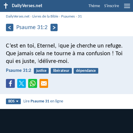
DailyVerses.net
Thème
S'inscrire
DailyVerses.net
›
Livres de la Bible
›
Psaumes
›
31
Psaume 31:2
C’est en toi, Eternel,
que je cherche un refuge.
|
Que jamais cela ne tourne à ma confusion !
Toi
qui es juste,
délivre-moi.
|
Psaume 31:2
justice
libérateur
dépendance
Lire
Psaume 31
en ligne
BDS