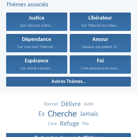
Thèmes associés
Justice
Libérateur
Qui cherche à être...
Car l’Eternel ton Dieu...
Dépendance
Amour
Car c’est moi, l’Eternel...
L’amour est patient, il...
Espérance
Foi
Car moi je connais...
C’est pourquoi je vous...
Autres Thèmes...
Délivre
Eternel
Juste
Cherche
Es
Jamais
Refuge
Cela
Ma