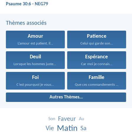
Psaume 30:6 - NEG79
Thèmes associés
Amour
Patience
L’amour est patient, il...
Celui qui garde son...
Deuil
Espérance
Lorsque les hommes justes...
Car moi je connais...
Foi
Famille
C’est pourquoi je vous...
Que ces commandements que...
Autres Thèmes...
Faveur
Son
Au
Matin
Vie
Sa