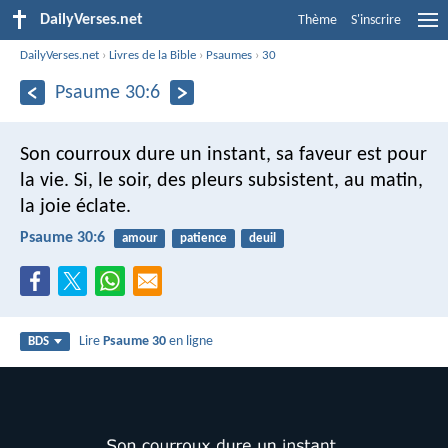
DailyVerses.net
Thème
S'inscrire
DailyVerses.net
›
Livres de la Bible
›
Psaumes
›
30
Psaume 30:6
Son courroux dure un instant,
sa faveur est pour
la vie.
Si, le soir, des pleurs subsistent,
au matin,
la joie éclate.
Psaume 30:6
amour
patience
deuil
Lire
Psaume 30
en ligne
BDS