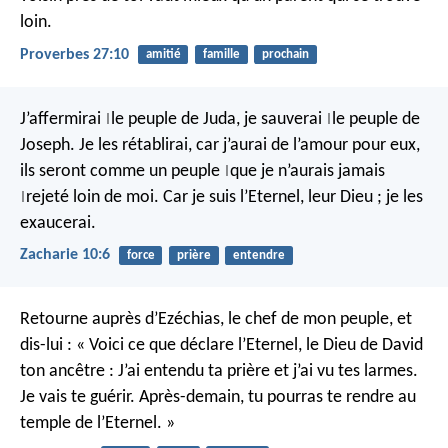
loin.
Proverbes 27:10
amitié
famille
prochain
J’affermirai
le peuple de Juda,
je sauverai
le peuple de
|
|
Joseph.
Je les rétablirai,
car j’aurai de l’amour pour eux,
ils seront comme un peuple
que je n’aurais jamais
|
rejeté loin de moi.
Car je suis l’Eternel, leur Dieu ;
je les
|
exaucerai.
Zacharie 10:6
force
prière
entendre
Retourne auprès d’Ezéchias, le chef de mon peuple, et
dis-lui : « Voici ce que déclare l’Eternel, le Dieu de David
ton ancêtre : J’ai entendu ta prière et j’ai vu tes larmes.
Je vais te guérir. Après-demain, tu pourras te rendre au
temple de l’Eternel. »