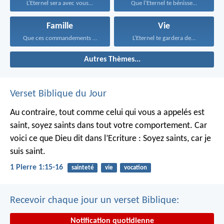
L’Eternel sera avec vous...
Que l’Eternel te bénisse...
Famille
Vie
Que ces commandements que...
L’Eternel te gardera de...
Autres Thèmes...
Verset Biblique du Jour
Au contraire, tout comme celui qui vous a appelés est
saint, soyez saints dans tout votre comportement. Car
voici ce que Dieu dit dans l’Ecriture : Soyez saints, car je
suis saint.
1 Pierre 1:15-16
sainteté
vie
vocation
Recevoir chaque jour un verset Biblique:
Notification quotidienne