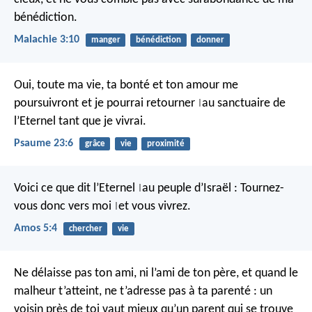
bénédiction.
Malachie 3:10
manger
bénédiction
donner
Oui, toute ma vie,
ta bonté et ton amour me
poursuivront
et je pourrai retourner
au sanctuaire de
|
l’Eternel
tant que je vivrai.
Psaume 23:6
grâce
vie
proximité
Voici ce que dit l’Eternel
au peuple d’Israël :
Tournez-
|
vous donc vers moi
et vous vivrez.
|
Amos 5:4
chercher
vie
Ne délaisse pas ton ami, ni l’ami de ton père,
et quand le
malheur t’atteint, ne t’adresse pas à ta parenté :
un
voisin près de toi vaut mieux qu’un parent qui se trouve