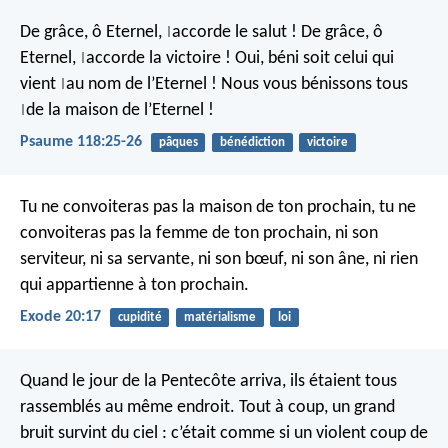
De grâce, ô Eternel,
accorde le salut !
De grâce, ô
|
Eternel,
accorde la victoire !
Oui, béni soit celui qui
|
vient
au nom de l’Eternel !
Nous vous bénissons tous
|
de la maison de l’Eternel !
|
Psaume 118:25-26
pâques
bénédiction
victoire
Tu ne convoiteras pas la maison de ton prochain, tu ne
convoiteras pas la femme de ton prochain, ni son
serviteur, ni sa servante, ni son bœuf, ni son âne, ni rien
qui appartienne à ton prochain.
Exode 20:17
cupidité
matérialisme
loi
Quand le jour de la Pentecôte arriva, ils étaient tous
rassemblés au même endroit. Tout à coup, un grand
bruit survint du ciel : c’était comme si un violent coup de