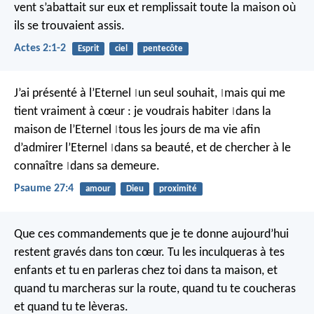
vent s’abattait sur eux et remplissait toute la maison où
ils se trouvaient assis.
Actes 2:1-2
Esprit
ciel
pentecôte
J’ai présenté à l’Eternel
un seul souhait,
mais qui me
|
|
tient vraiment à cœur :
je voudrais habiter
dans la
|
maison de l’Eternel
tous les jours de ma vie
afin
|
d’admirer l’Eternel
dans sa beauté,
et de chercher à le
|
connaître
dans sa demeure.
|
Psaume 27:4
amour
Dieu
proximité
Que ces commandements que je te donne aujourd’hui
restent gravés dans ton cœur. Tu les inculqueras à tes
enfants et tu en parleras chez toi dans ta maison, et
quand tu marcheras sur la route, quand tu te coucheras
et quand tu te lèveras.