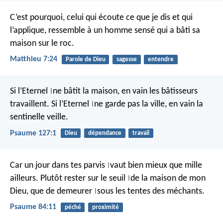
C’est pourquoi, celui qui écoute ce que je dis et qui
l’applique, ressemble à un homme sensé qui a bâti sa
maison sur le roc.
Matthieu 7:24
Parole de Dieu
sagesse
entendre
Si l’Eternel
ne bâtit la maison,
en vain les bâtisseurs
|
travaillent.
Si l’Eternel
ne garde pas la ville,
en vain la
|
sentinelle veille.
Psaume 127:1
Dieu
dépendance
travail
Car un jour dans tes parvis
vaut bien mieux que mille
|
ailleurs.
Plutôt rester sur le seuil
de la maison de mon
|
Dieu,
que de demeurer
sous les tentes des méchants.
|
Psaume 84:11
péché
proximité