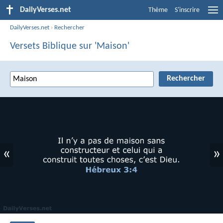
DailyVerses.net
Thème
S'inscrire
DailyVerses.net
›
Rechercher
Versets Biblique sur 'Maison'
«
»