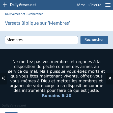
DailyVerses.net
Thème
S'inscrire
DailyVerses.net
›
Rechercher
Versets Biblique sur 'Membres'
«
»