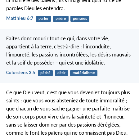
la manière des païens ; ils s’imaginent qu’à force de
paroles Dieu les entendra.
Matthieu 6:7
parler
prière
pensées
Faites donc mourir tout ce qui, dans votre vie,
appartient à la terre, c’est-à-dire : l’inconduite,
l’impureté, les passions incontrôlées, les désirs mauvais
et la soif de posséder – qui est une idolâtrie.
Colossiens 3:5
péché
désir
matérialisme
Ce que Dieu veut, c’est que vous deveniez toujours plus
saints : que vous vous absteniez de toute immoralité ;
que chacun de vous sache gagner une parfaite maîtrise
de son corps pour vivre dans la sainteté et l’honneur,
sans se laisser dominer par des passions déréglées,
comme le font les païens qui ne connaissent pas Dieu.