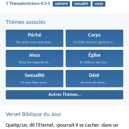
1 Thessaloniciens 4:3-5
sainteté
sexualité
corps
Thèmes associés
Péché
Corps
Ne savez-vous pas que...
Ou bien encore, ignorez-vous...
Jésus
Église
Jésus les regarda et...
Et veillons les uns...
Sexualité
Désir
Ce que Dieu veut...
Je vous dis donc...
Autres Thèmes...
Verset Biblique du Jour
Quelqu’un, dit l’Eternel,
pourrait-il se cacher
dans un
|
|