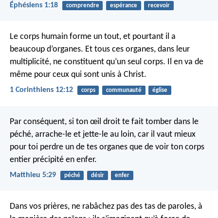
Éphésiens 1:18
comprendre
espérance
recevoir
Le corps humain forme un tout, et pourtant il a
beaucoup d’organes. Et tous ces organes, dans leur
multiplicité, ne constituent qu’un seul corps. Il en va de
même pour ceux qui sont unis à Christ.
1 Corinthiens 12:12
corps
communauté
église
Par conséquent, si ton œil droit te fait tomber dans le
péché, arrache-le et jette-le au loin, car il vaut mieux
pour toi perdre un de tes organes que de voir ton corps
entier précipité en enfer.
Matthieu 5:29
péché
désir
enfer
Dans vos prières, ne rabâchez pas des tas de paroles, à