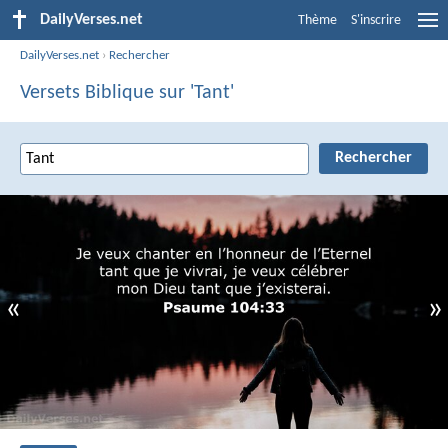
DailyVerses.net
Thème
S'inscrire
DailyVerses.net
›
Rechercher
Versets Biblique sur 'Tant'
«
»