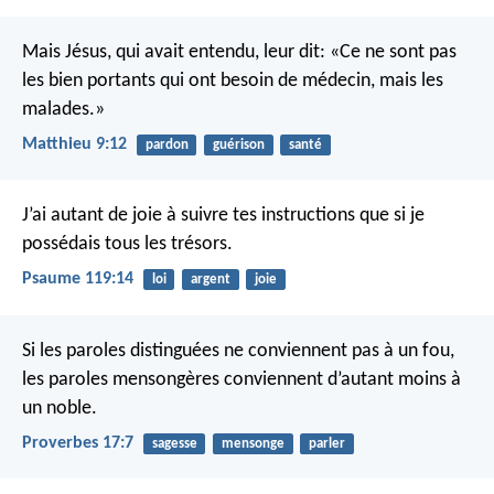
Mais Jésus, qui avait entendu, leur dit: «Ce ne sont pas
les bien portants qui ont besoin de médecin, mais les
malades.»
Matthieu 9:12
pardon
guérison
santé
J’ai autant de joie à suivre tes instructions
que si je
possédais tous les trésors.
Psaume 119:14
loi
argent
joie
Si les paroles distinguées ne conviennent pas à un fou,
les paroles mensongères conviennent d’autant moins à
un noble.
Proverbes 17:7
sagesse
mensonge
parler