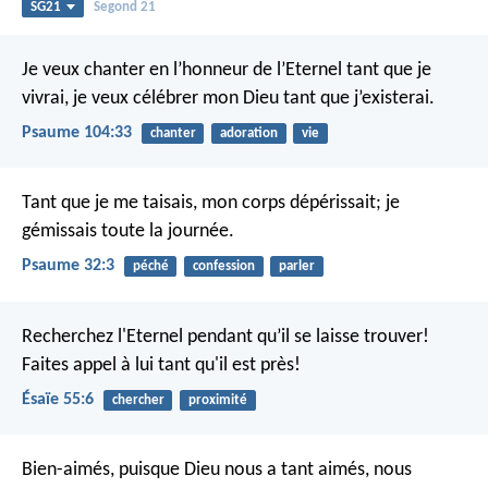
SG21
Segond 21
Je veux chanter en l’honneur de l’Eternel tant que je
vivrai,
je veux célébrer mon Dieu tant que j’existerai.
Psaume 104:33
chanter
adoration
vie
Tant que je me taisais, mon corps dépérissait;
je
gémissais toute la journée.
Psaume 32:3
péché
confession
parler
Recherchez l'Eternel pendant qu’il se laisse trouver!
Faites appel à lui tant qu'il est près!
Ésaïe 55:6
chercher
proximité
Bien-aimés, puisque Dieu nous a tant aimés, nous