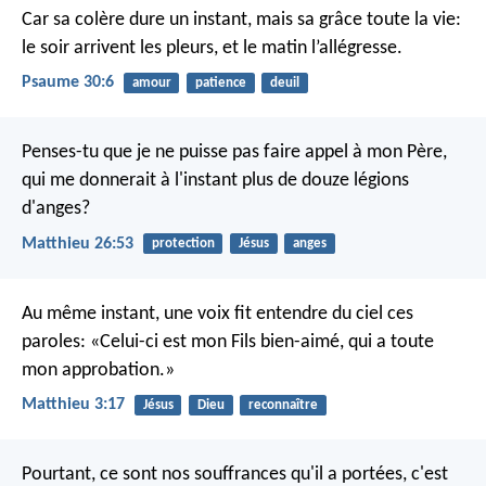
Car sa colère dure un instant,
mais sa grâce toute la vie:
le soir arrivent les pleurs,
et le matin l’allégresse.
Psaume 30:6
amour
patience
deuil
Penses-tu que je ne puisse pas faire appel à mon Père,
qui me donnerait à l'instant plus de douze légions
d'anges?
Matthieu 26:53
protection
Jésus
anges
Au même instant, une voix fit entendre du ciel ces
paroles: «Celui-ci est mon Fils bien-aimé, qui a toute
mon approbation.»
Matthieu 3:17
Jésus
Dieu
reconnaître
Pourtant, ce sont nos souffrances qu'il a portées,
c'est