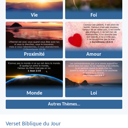
Vie
Foi
Proximité
Amour
Monde
Loi
Autres Thèmes...
Verset Biblique du Jour