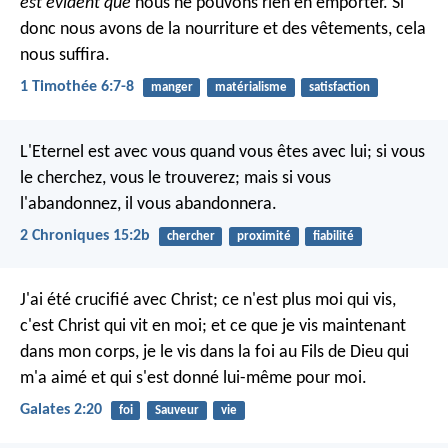
est évident que
nous ne pouvons rien en emporter. Si
donc nous avons de la nourriture et des vêtements, cela
nous suffira.
1 Timothée 6:7-8
manger
matérialisme
satisfaction
L'Eternel est avec vous quand vous êtes avec lui; si vous
le cherchez, vous le trouverez; mais si vous
l'abandonnez, il vous abandonnera.
2 Chroniques 15:2b
chercher
proximité
fiabilité
J'ai été crucifié avec Christ; ce n'est plus moi qui vis,
c'est Christ qui vit en moi; et ce que je vis maintenant
dans mon corps, je le vis dans la foi au Fils de Dieu qui
m'a aimé et qui s'est donné lui-même pour moi.
Galates 2:20
foi
Sauveur
vie