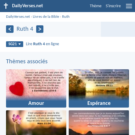
DailyVerses.net
Thème
S'inscrire
DailyVerses.net
›
Livres de la Bible
›
Ruth
Ruth 4
Lire
Ruth 4
en ligne
SG21
Thèmes associés
Amour
Espérance