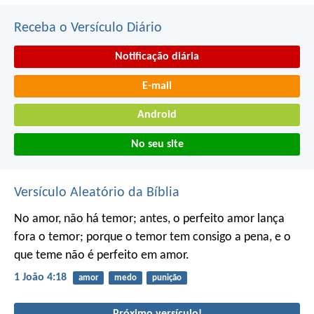
Receba o Versículo Diário
Notificação diária
E-mail
Android
No seu site
Versículo Aleatório da Bíblia
No amor, não há temor; antes, o perfeito amor lança
fora o temor; porque o temor tem consigo a pena, e o
que teme não é perfeito em amor.
1 João 4:18
amor
medo
punição