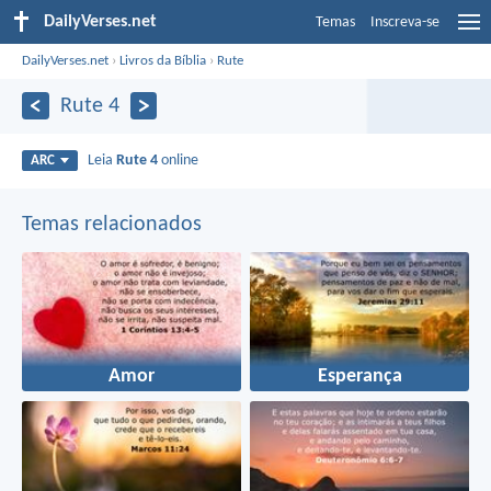
DailyVerses.net
Temas
Inscreva-se
DailyVerses.net
›
Livros da Bíblia
›
Rute
Rute 4
Leia
Rute 4
online
ARC
Temas relacionados
Amor
Esperança