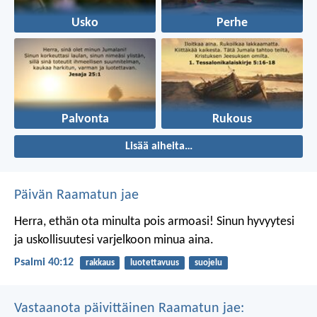
Usko
Perhe
Palvonta
Rukous
Lisää aiheita…
Päivän Raamatun jae
Herra, ethän ota minulta pois armoasi!
Sinun hyvyytesi
ja uskollisuutesi
varjelkoon minua aina.
Psalmi 40:12
rakkaus
luotettavuus
suojelu
Vastaanota päivittäinen Raamatun jae: