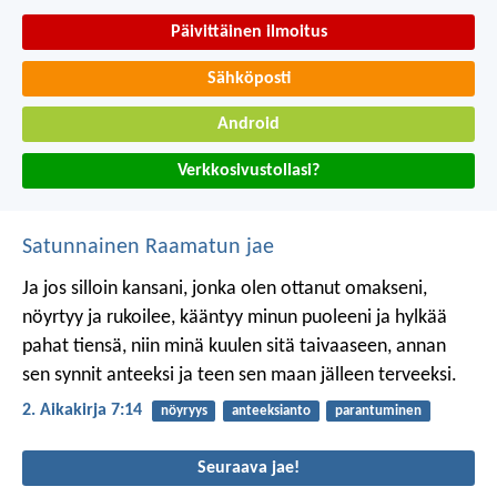
Päivittäinen ilmoitus
Sähköposti
Android
Verkkosivustollasi?
Satunnainen Raamatun jae
Ja jos silloin kansani, jonka olen ottanut omakseni,
nöyrtyy ja rukoilee, kääntyy minun puoleeni ja hylkää
pahat tiensä, niin minä kuulen sitä taivaaseen, annan
sen synnit anteeksi ja teen sen maan jälleen terveeksi.
2. Aikakirja 7:14
nöyryys
anteeksianto
parantuminen
Seuraava jae!