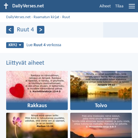
DailyVerses.net
Aiheet
Tilaa
DailyVerses.net
›
Raamatun kirjat
›
Ruut
Ruut 4
Lue
Ruut 4
verkossa
KR92
Liittyvät aiheet
Rakkaus
Toivo