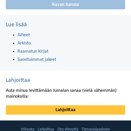
Kuvan kanssa
Lue lisää
Aiheet
Arkisto
Raamatun kirjat
Suosituimmat jakeet
Lahjoittaa
Auta minua levittämään Jumalan sanaa (vielä vähemmän)
mainoksilla:
Lahjoittaa
Minusta
Lahjoittaa
Ota yhteyttä
Tietosuojaseloste