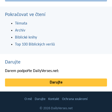
Pokračovat ve čtení
Témata
Archiv
Biblické knihy
Top 100 Biblických veršů
Darujte
Darem podpořte DailyVerses.net:
Darujte
O mě
Darujte
Kontakt
Ochrana soukromí
© 2026 DailyVerses.net