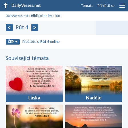
DailyVerses.net
Témata
Přihlásit se
DailyVerses.net
›
Biblické knihy
›
Rút
Rút 4
Přečtěte si
Rút 4
online
ČEP
Související témata
Láska
Naděje