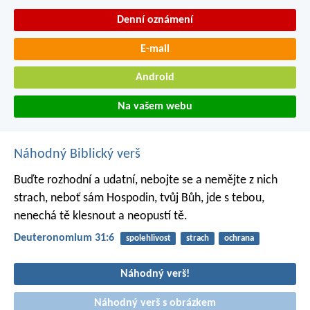
Denní oznámení
E-mail
Android
Na vašem webu
Náhodný Biblický verš
Buďte rozhodní a udatní, nebojte se a nemějte z nich
strach, neboť sám Hospodin, tvůj Bůh, jde s tebou,
nenechá tě klesnout a neopustí tě.
Deuteronomium 31:6
spolehlivost
strach
ochrana
Náhodný verš!
Náhodný verš s obrázkem