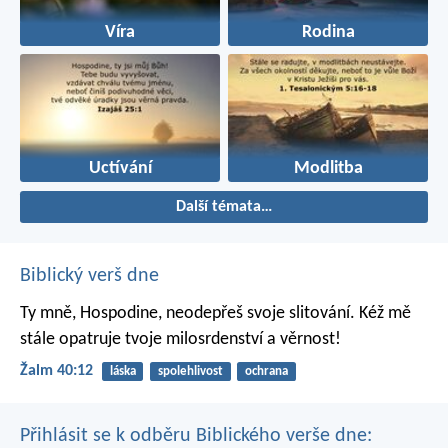
Víra
Rodina
Uctívání
Modlitba
Další témata…
Biblický verš dne
Ty mně, Hospodine, neodepřeš svoje slitování.
Kéž mě
stále opatruje tvoje milosrdenství a věrnost!
Žalm 40:12
láska
spolehlivost
ochrana
Přihlásit se k odběru Biblického verše dne: