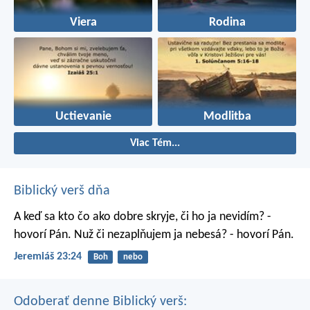
Viera
Rodina
Uctievanie
Modlitba
Viac Tém...
Biblický verš dňa
A keď sa kto čo ako dobre skryje, či ho ja nevidím? -
hovorí Pán. Nuž či nezaplňujem ja nebesá? - hovorí Pán.
Jeremiáš 23:24
Boh
nebo
Odoberať denne Biblický verš: