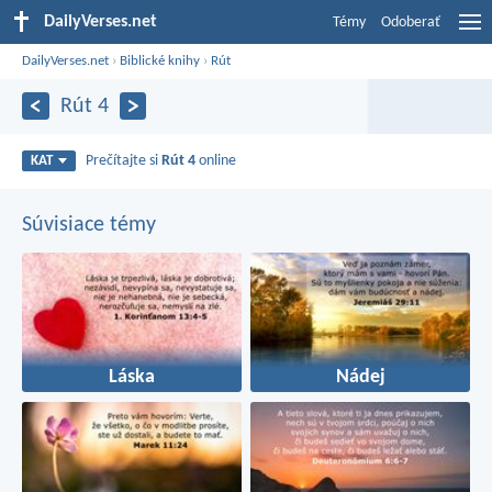
DailyVerses.net
Témy
Odoberať
DailyVerses.net
›
Biblické knihy
›
Rút
Rút 4
Prečítajte si
Rút 4
online
KAT
Súvisiace témy
Láska
Nádej