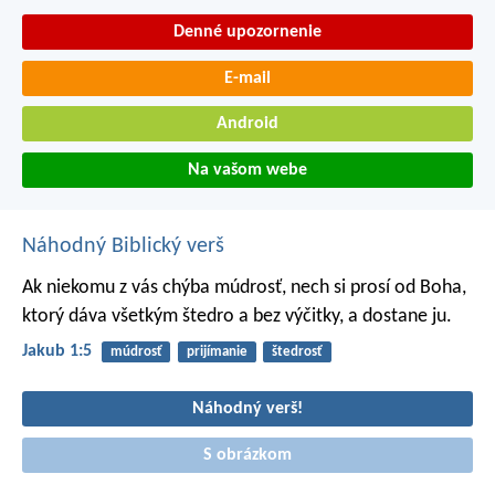
Denné upozornenie
E-mail
Android
Na vašom webe
Náhodný Biblický verš
Ak niekomu z vás chýba múdrosť, nech si prosí od Boha,
ktorý dáva všetkým štedro a bez výčitky, a dostane ju.
Jakub 1:5
múdrosť
prijímanie
štedrosť
Náhodný verš!
S obrázkom