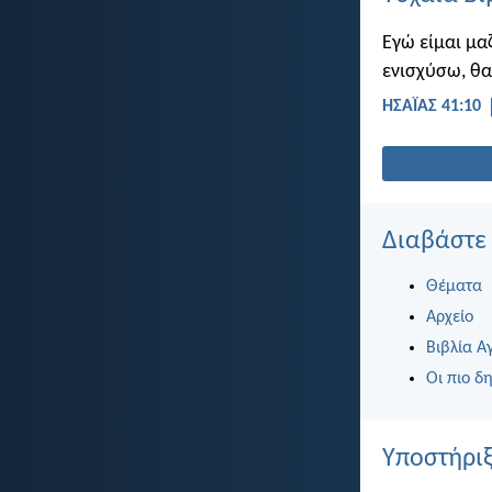
Εγώ είμαι μα
ενισχύσω, θα
ΗΣΑΪΑΣ 41:10
Διαβάστε
Θέματα
Αρχείο
Βιβλία Α
Οι πιο δη
Υποστήριξ