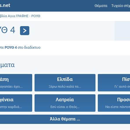
s.net
Θέματα
Τυχαίο στί
ιβλία Αγια ΓΡΑΦΗΣ
›
ΡΟΥΘ
ΥΘ 4
στε
ΡΟΥΘ 4
στο διαδίκτυο
έματα
γάπη
Ελπίδα
Πίσ
αγαπάει έχει...
Ξέρω πολύ καλά τα...
Γι’ αυτό σ
γένεια
Λατρεία
Προσ
στην καρδιά...
Εσύ είσαι ο Θεός...
Άλλα θέματα ...