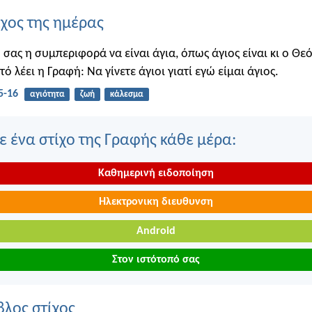
ίχος της ημέρας
 σας η συμπεριφορά να είναι άγια, όπως άγιος είναι κι ο Θε
υτό λέει η Γραφή: Να γίνετε άγιοι γιατί εγώ είμαι άγιος.
5-16
αγιότητα
ζωή
κάλεσμα
 ένα στίχο της Γραφής κάθε μέρα:
Καθημερινή ειδοποίηση
Ηλεκτρονικη διευθυνση
Android
Στον ιστότοπό σας
βλος στίχος