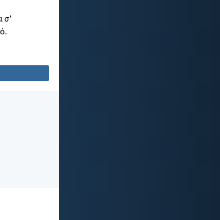
 σ’
ό.