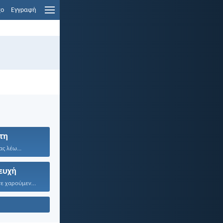
χο
Εγγραφή
τη
ας λέω...
ευχή
Να είστε πάντοτε χαρούμενοι...