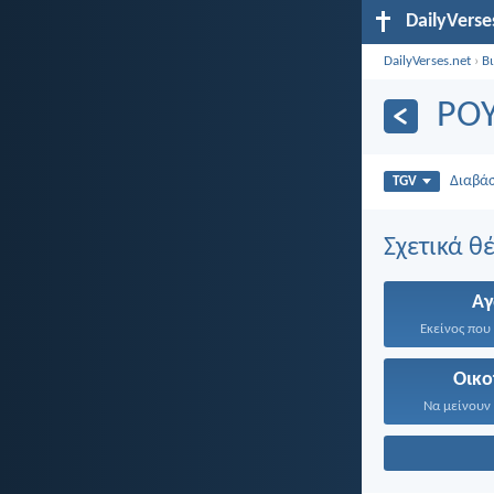
DailyVerse
DailyVerses.net
›
Β
ΡΟ
Διαβά
TGV
Σχετικά θ
Α
Εκείνος που 
Οικο
Να μείνουν 