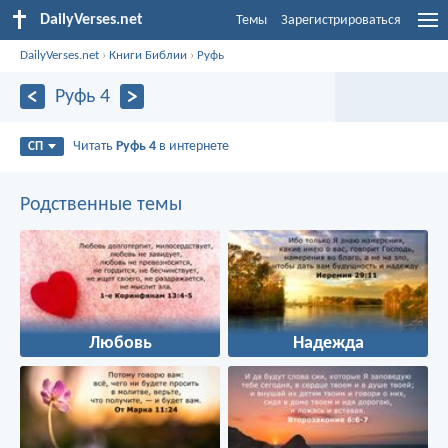
DailyVerses.net
Темы
Зарегистрироваться
DailyVerses.net
›
Книги Библии
›
Руфь
Руфь 4
Читать
Руфь 4
в интернете
СП
Родственные темы
Любовь
Надежда