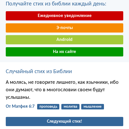
Получайте стих из библии каждый день:
Ежедневное уведомление
Э-почты
Android
На их сайте
Случайный стих из Библии
А молясь, не говорите лишнего, как язычники, ибо
они думают, что в многословии своем будут
услышаны.
От Матфея 6:7
проповедь
молитва
мышление
Следующий стих!