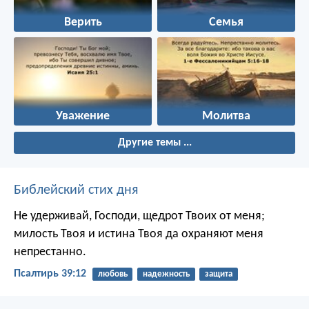
Верить
Семья
Уважение
Молитва
Другие темы ...
Библейский стих дня
Не удерживай, Господи, щедрот Твоих от меня;
милость Твоя и истина Твоя да охраняют меня
непрестанно.
Псалтирь 39:12
любовь
надежность
защита