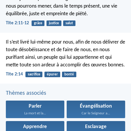
nous pourrons mener, dans le temps présent, une vie
équilibrée, juste et empreinte de piété.
Tite 2:11-12
grâce
justice
salut
Il s’est livré lui-même pour nous, afin de nous délivrer de
toute désobéissance et de faire de nous, en nous
purifiant ainsi, un peuple qui lui appartienne et qui
mette toute son ardeur à accomplir des œuvres bonnes.
Tite 2:14
sacrifice
épurer
bonté
Thèmes associés
Parler
Évangélisation
La mort et la...
Car le Seigneur a...
Apprendre
Esclavage