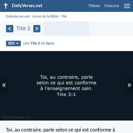
DailyVerses.net
Thème
S'inscrire
DailyVerses.net
›
Livres de la Bible
›
Tite
Tite 2
Lire
Tite 2
en ligne
BDS
«
»
Toi, au contraire, parle selon ce qui est conforme à