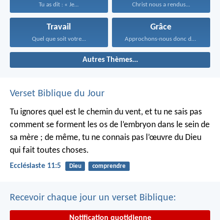
Tu as dit : « Je...
Christ nous a rendus...
Travail
Grâce
Quel que soit votre...
Approchons-nous donc du trône...
Autres Thèmes...
Verset Biblique du Jour
Tu ignores quel est le chemin du vent, et tu ne sais pas
comment se forment les os de l’embryon dans le sein de
sa mère ; de même, tu ne connais pas l’œuvre du Dieu
qui fait toutes choses.
Ecclésiaste 11:5
Dieu
comprendre
Recevoir chaque jour un verset Biblique:
Notification quotidienne