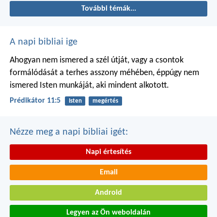
További témák...
A napi bibliai ige
Ahogyan nem ismered a szél útját,
vagy a csontok
formálódását
a terhes asszony méhében,
éppúgy nem
ismered Isten munkáját,
aki mindent alkotott.
Prédikátor 11:5
Isten
megértés
Nézze meg a napi bibliai igét:
Napi értesítés
Email
Android
Legyen az Ön weboldalán