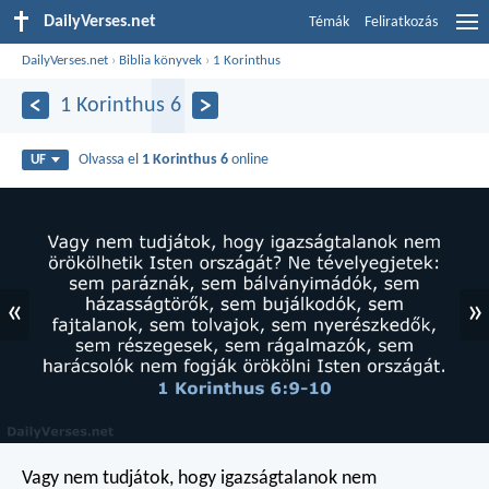
DailyVerses.net
Témák
Feliratkozás
DailyVerses.net
›
Biblia könyvek
›
1 Korinthus
1 Korinthus 6
Olvassa el
1 Korinthus 6
online
UF
«
»
Vagy nem tudjátok, hogy igazságtalanok nem