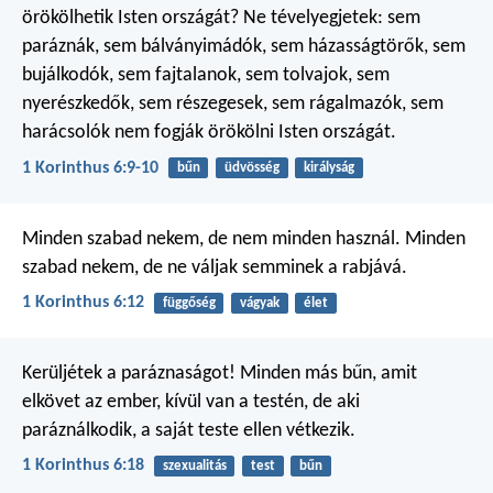
örökölhetik Isten országát? Ne tévelyegjetek: sem
paráznák, sem bálványimádók, sem házasságtörők, sem
bujálkodók, sem fajtalanok, sem tolvajok, sem
nyerészkedők, sem részegesek, sem rágalmazók, sem
harácsolók nem fogják örökölni Isten országát.
1 Korinthus 6:9-10
bűn
üdvösség
királyság
Minden szabad nekem, de nem minden használ. Minden
szabad nekem, de ne váljak semminek a rabjává.
1 Korinthus 6:12
függőség
vágyak
élet
Kerüljétek a paráznaságot! Minden más bűn, amit
elkövet az ember, kívül van a testén, de aki
paráználkodik, a saját teste ellen vétkezik.
1 Korinthus 6:18
szexualitás
test
bűn