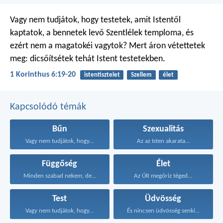
Vagy nem tudjátok, hogy testetek, amit Istentől
kaptatok, a bennetek levő Szentlélek temploma, és
ezért nem a magatokéi vagytok? Mert áron vétettetek
meg: dicsőítsétek tehát Istent testetekben.
1 Korinthus 6:19-20
istentisztelet
Szellem
élet
Kapcsolódó témák
Bűn
Szexualitás
Vagy nem tudjátok, hogy...
Az az Isten akarata...
Függőség
Élet
Minden szabad nekem, de...
Az ÚR megőriz téged...
Test
Üdvösség
Vagy nem tudjátok, hogy...
És nincsen üdvösség senki...